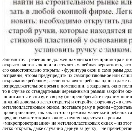
Запомните: - ребенок не должен находиться без присмотра в по
открыто настежь окно или есть хоть малейшая вероятность, чт
его самостоятельно открыть; - фурнитура окон и сами рамы до
исправны, чтобы предупредить их самопроизвольное или слиш
открывание ребенком; - если оставляете ребенка одного даже н
непродолжительное время в помещении, а закрывать окно полн
то в случае со стандартными деревянными рамами закройте ок
шпингалеты и снизу, и сверху (не пренебрегайте верхним шпин
нижний довольно легко открыть) и откройте форточку; - в случ
металлопластиковым окном, поставьте раму в режим «фронтал
проветривание», так как из этого режима маленький ребенок с
вряд ли сможет открыть окно; - нельзя надеяться на режим
«микропроветривание» на металлопластиковых окнах – из это
легко открыть, даже случайно дернув за ручку; - не пренебрега