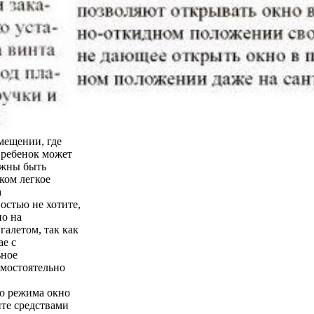
мещении, где
о ребенок может
лжны быть
ком легкое
а
остью не хотите,
но на
галетом, так как
ае с
ьное
амостоятельно
го режима окно
йте средствами