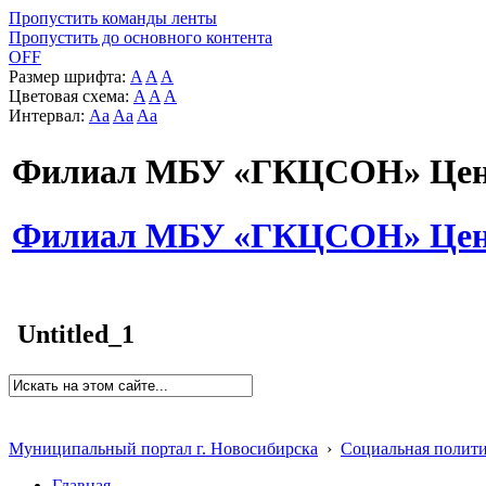
Пропустить команды ленты
Пропустить до основного контента
OFF
Размер шрифта:
A
A
A
Цветовая схема:
A
A
A
Интервал:
Aa
Aa
Aa
Филиал МБУ «ГКЦСОН» Цент
Филиал МБУ «ГКЦСОН» Цент
Untitled_1
Муниципальный портал г. Новосибирска
›
Социальная полит
Главная