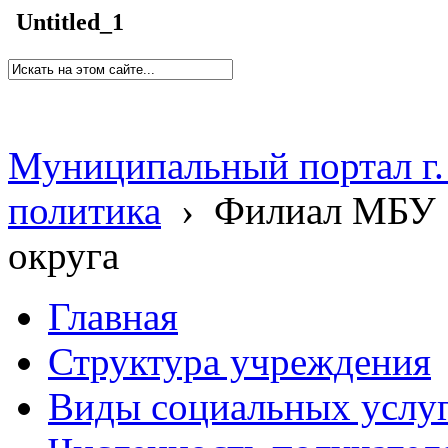
Untitled_1
Муниципальный портал г.
политика
›
Филиал МБУ 
округа
Главная
Структура учреждения
Виды социальных услу