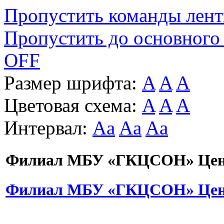
Пропустить команды лен
Пропустить до основного
OFF
Размер шрифта:
A
A
A
Цветовая схема:
A
A
A
Интервал:
Aa
Aa
Aa
Филиал МБУ «ГКЦСОН» Цент
Филиал МБУ «ГКЦСОН» Цент