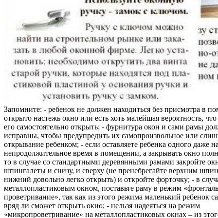
Запомните: - ребенок не должен находиться без присмотра в по
открыто настежь окно или есть хоть малейшая вероятность, чт
его самостоятельно открыть; - фурнитура окон и сами рамы до
исправны, чтобы предупредить их самопроизвольное или слиш
открывание ребенком; - если оставляете ребенка одного даже н
непродолжительное время в помещении, а закрывать окно полн
то в случае со стандартными деревянными рамами закройте ок
шпингалеты и снизу, и сверху (не пренебрегайте верхним шпин
нижний довольно легко открыть) и откройте форточку; - в случ
металлопластиковым окном, поставьте раму в режим «фронтал
проветривание», так как из этого режима маленький ребенок с
вряд ли сможет открыть окно; - нельзя надеяться на режим
«микропроветривание» на металлопластиковых окнах – из это