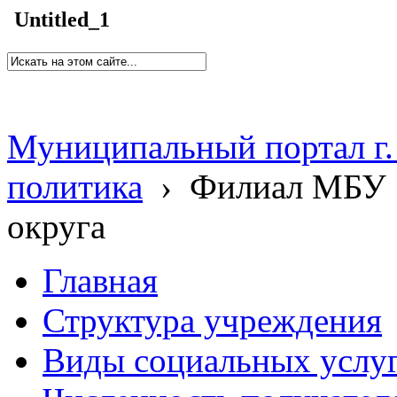
Untitled_1
Муниципальный портал г.
политика
›
Филиал МБУ 
округа
Главная
Структура учреждения
Виды социальных услу