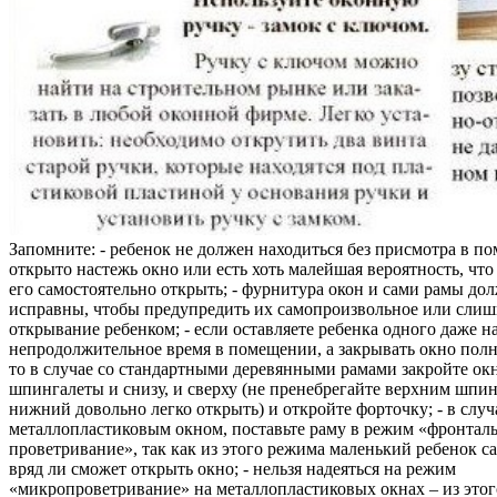
Запомните: - ребенок не должен находиться без присмотра в по
открыто настежь окно или есть хоть малейшая вероятность, чт
его самостоятельно открыть; - фурнитура окон и сами рамы до
исправны, чтобы предупредить их самопроизвольное или слиш
открывание ребенком; - если оставляете ребенка одного даже н
непродолжительное время в помещении, а закрывать окно полн
то в случае со стандартными деревянными рамами закройте ок
шпингалеты и снизу, и сверху (не пренебрегайте верхним шпин
нижний довольно легко открыть) и откройте форточку; - в случ
металлопластиковым окном, поставьте раму в режим «фронтал
проветривание», так как из этого режима маленький ребенок с
вряд ли сможет открыть окно; - нельзя надеяться на режим
«микропроветривание» на металлопластиковых окнах – из это