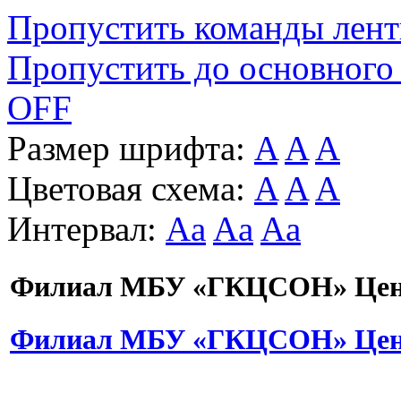
Пропустить команды лен
Пропустить до основного
OFF
Размер шрифта:
A
A
A
Цветовая схема:
A
A
A
Интервал:
Aa
Aa
Aa
Филиал МБУ «ГКЦСОН» Цент
Филиал МБУ «ГКЦСОН» Цент