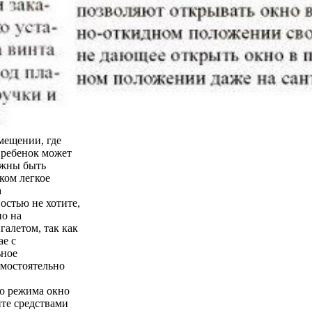
мещении, где
о ребенок может
лжны быть
ком легкое
а
остью не хотите,
но на
галетом, так как
ае с
ьное
амостоятельно
го режима окно
йте средствами