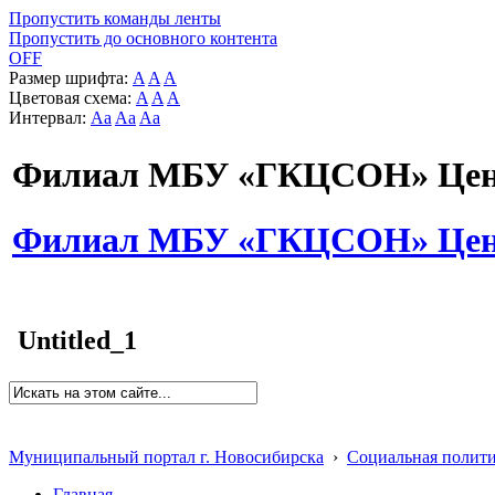
Пропустить команды ленты
Пропустить до основного контента
OFF
Размер шрифта:
A
A
A
Цветовая схема:
A
A
A
Интервал:
Aa
Aa
Aa
Филиал МБУ «ГКЦСОН» Цент
Филиал МБУ «ГКЦСОН» Цент
Untitled_1
Муниципальный портал г. Новосибирска
›
Социальная полит
Главная