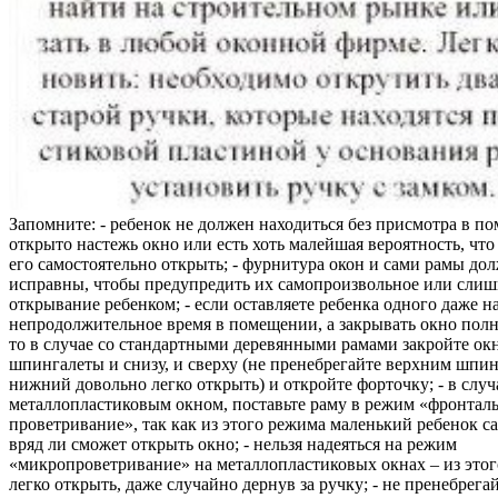
Запомните: - ребенок не должен находиться без присмотра в по
открыто настежь окно или есть хоть малейшая вероятность, чт
его самостоятельно открыть; - фурнитура окон и сами рамы до
исправны, чтобы предупредить их самопроизвольное или слиш
открывание ребенком; - если оставляете ребенка одного даже н
непродолжительное время в помещении, а закрывать окно полн
то в случае со стандартными деревянными рамами закройте ок
шпингалеты и снизу, и сверху (не пренебрегайте верхним шпин
нижний довольно легко открыть) и откройте форточку; - в случ
металлопластиковым окном, поставьте раму в режим «фронтал
проветривание», так как из этого режима маленький ребенок с
вряд ли сможет открыть окно; - нельзя надеяться на режим
«микропроветривание» на металлопластиковых окнах – из это
легко открыть, даже случайно дернув за ручку; - не пренебрега