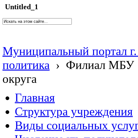
Untitled_1
Муниципальный портал г.
политика
›
Филиал МБУ 
округа
Главная
Структура учреждения
Виды социальных услу