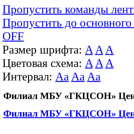
Пропустить команды лен
Пропустить до основного
OFF
Размер шрифта:
A
A
A
Цветовая схема:
A
A
A
Интервал:
Aa
Aa
Aa
Филиал МБУ «ГКЦСОН» Цент
Филиал МБУ «ГКЦСОН» Цент