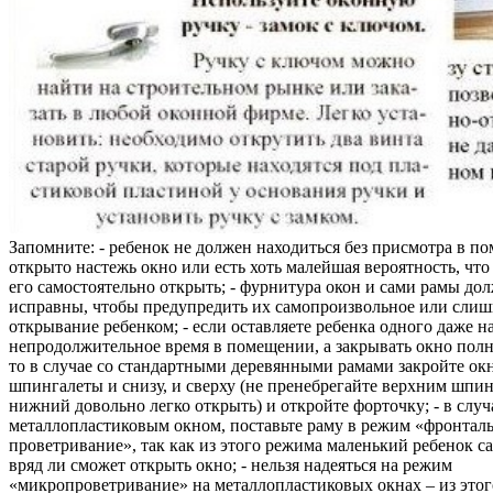
Запомните: - ребенок не должен находиться без присмотра в по
открыто настежь окно или есть хоть малейшая вероятность, чт
его самостоятельно открыть; - фурнитура окон и сами рамы до
исправны, чтобы предупредить их самопроизвольное или слиш
открывание ребенком; - если оставляете ребенка одного даже н
непродолжительное время в помещении, а закрывать окно полн
то в случае со стандартными деревянными рамами закройте ок
шпингалеты и снизу, и сверху (не пренебрегайте верхним шпин
нижний довольно легко открыть) и откройте форточку; - в случ
металлопластиковым окном, поставьте раму в режим «фронтал
проветривание», так как из этого режима маленький ребенок с
вряд ли сможет открыть окно; - нельзя надеяться на режим
«микропроветривание» на металлопластиковых окнах – из это