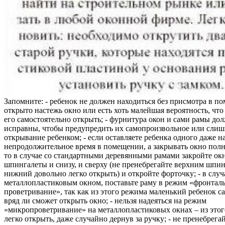
Запомните: - ребенок не должен находиться без присмотра в по
открыто настежь окно или есть хоть малейшая вероятность, чт
его самостоятельно открыть; - фурнитура окон и сами рамы до
исправны, чтобы предупредить их самопроизвольное или слиш
открывание ребенком; - если оставляете ребенка одного даже н
непродолжительное время в помещении, а закрывать окно полн
то в случае со стандартными деревянными рамами закройте ок
шпингалеты и снизу, и сверху (не пренебрегайте верхним шпин
нижний довольно легко открыть) и откройте форточку; - в случ
металлопластиковым окном, поставьте раму в режим «фронтал
проветривание», так как из этого режима маленький ребенок с
вряд ли сможет открыть окно; - нельзя надеяться на режим
«микропроветривание» на металлопластиковых окнах – из это
легко открыть, даже случайно дернув за ручку; - не пренебрега