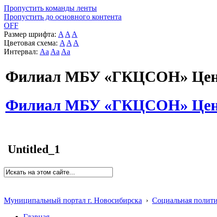
Пропустить команды ленты
Пропустить до основного контента
OFF
Размер шрифта:
A
A
A
Цветовая схема:
A
A
A
Интервал:
Aa
Aa
Aa
Филиал МБУ «ГКЦСОН» Цент
Филиал МБУ «ГКЦСОН» Цент
Untitled_1
Муниципальный портал г. Новосибирска
›
Социальная полит
Главная