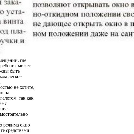
мещении, где
о ребенок может
лжны быть
ком легкое
а
остью не хотите,
но на
галетом, так как
ае с
ьное
амостоятельно
го режима окно
йте средствами