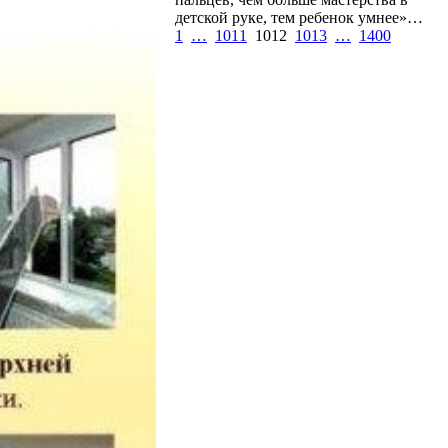
детской руке, тем ребенок умнее»…
1
…
1011
1012
1013
…
1400