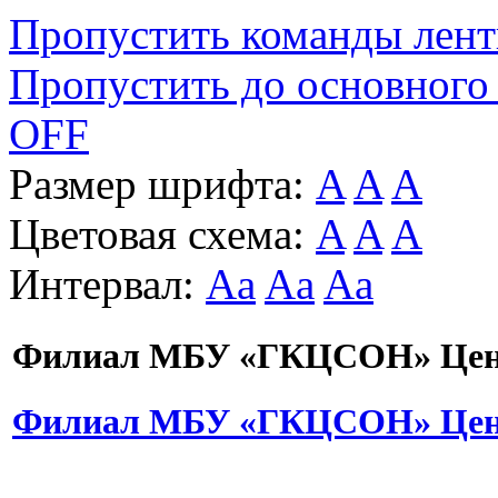
Пропустить команды лен
Пропустить до основного
OFF
Размер шрифта:
A
A
A
Цветовая схема:
A
A
A
Интервал:
Aa
Aa
Aa
Филиал МБУ «ГКЦСОН» Цент
Филиал МБУ «ГКЦСОН» Цент