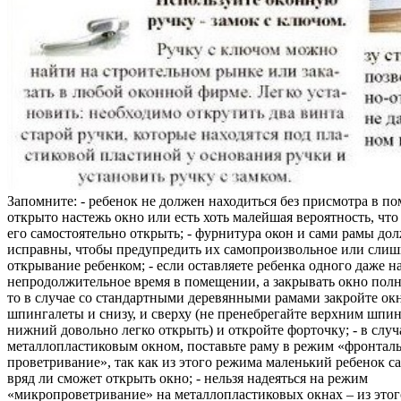
Запомните: - ребенок не должен находиться без присмотра в по
открыто настежь окно или есть хоть малейшая вероятность, чт
его самостоятельно открыть; - фурнитура окон и сами рамы до
исправны, чтобы предупредить их самопроизвольное или слиш
открывание ребенком; - если оставляете ребенка одного даже н
непродолжительное время в помещении, а закрывать окно полн
то в случае со стандартными деревянными рамами закройте ок
шпингалеты и снизу, и сверху (не пренебрегайте верхним шпин
нижний довольно легко открыть) и откройте форточку; - в случ
металлопластиковым окном, поставьте раму в режим «фронтал
проветривание», так как из этого режима маленький ребенок с
вряд ли сможет открыть окно; - нельзя надеяться на режим
«микропроветривание» на металлопластиковых окнах – из это