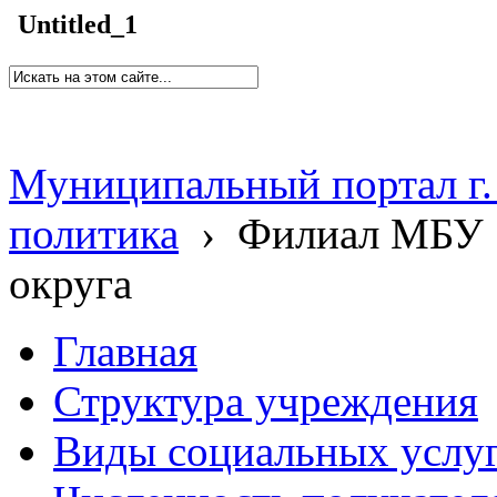
Untitled_1
Муниципальный портал г.
политика
›
Филиал МБУ 
округа
Главная
Структура учреждения
Виды социальных услу