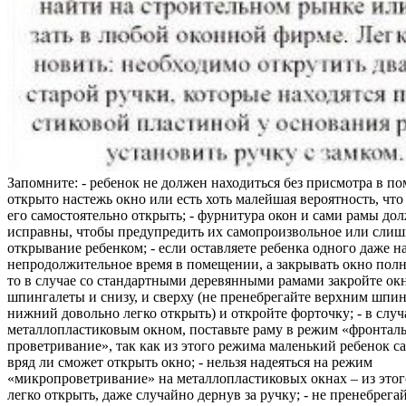
Запомните: - ребенок не должен находиться без присмотра в по
открыто настежь окно или есть хоть малейшая вероятность, чт
его самостоятельно открыть; - фурнитура окон и сами рамы до
исправны, чтобы предупредить их самопроизвольное или слиш
открывание ребенком; - если оставляете ребенка одного даже н
непродолжительное время в помещении, а закрывать окно полн
то в случае со стандартными деревянными рамами закройте ок
шпингалеты и снизу, и сверху (не пренебрегайте верхним шпин
нижний довольно легко открыть) и откройте форточку; - в случ
металлопластиковым окном, поставьте раму в режим «фронтал
проветривание», так как из этого режима маленький ребенок с
вряд ли сможет открыть окно; - нельзя надеяться на режим
«микропроветривание» на металлопластиковых окнах – из это
легко открыть, даже случайно дернув за ручку; - не пренебрега