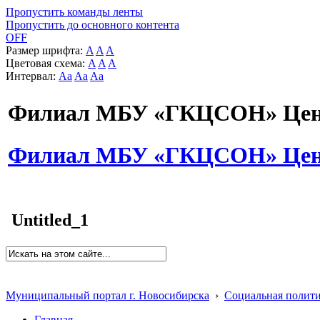
Пропустить команды ленты
Пропустить до основного контента
OFF
Размер шрифта:
A
A
A
Цветовая схема:
A
A
A
Интервал:
Aa
Aa
Aa
Филиал МБУ «ГКЦСОН» Цент
Филиал МБУ «ГКЦСОН» Цент
Untitled_1
Муниципальный портал г. Новосибирска
›
Социальная полит
Главная