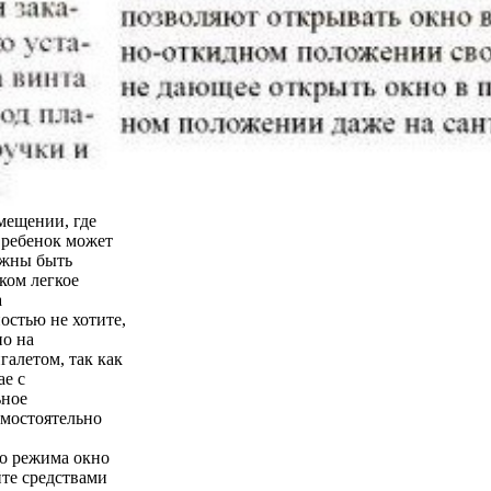
мещении, где
о ребенок может
лжны быть
ком легкое
а
остью не хотите,
но на
галетом, так как
ае с
ьное
амостоятельно
го режима окно
йте средствами