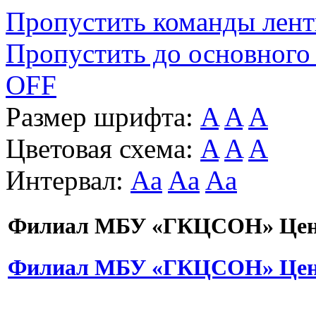
Пропустить команды лен
Пропустить до основного
OFF
Размер шрифта:
A
A
A
Цветовая схема:
A
A
A
Интервал:
Aa
Aa
Aa
Филиал МБУ «ГКЦСОН» Цент
Филиал МБУ «ГКЦСОН» Цент