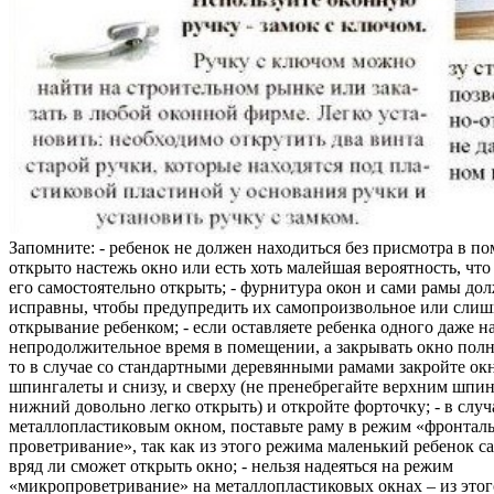
Запомните: - ребенок не должен находиться без присмотра в по
открыто настежь окно или есть хоть малейшая вероятность, чт
его самостоятельно открыть; - фурнитура окон и сами рамы до
исправны, чтобы предупредить их самопроизвольное или слиш
открывание ребенком; - если оставляете ребенка одного даже н
непродолжительное время в помещении, а закрывать окно полн
то в случае со стандартными деревянными рамами закройте ок
шпингалеты и снизу, и сверху (не пренебрегайте верхним шпин
нижний довольно легко открыть) и откройте форточку; - в случ
металлопластиковым окном, поставьте раму в режим «фронтал
проветривание», так как из этого режима маленький ребенок с
вряд ли сможет открыть окно; - нельзя надеяться на режим
«микропроветривание» на металлопластиковых окнах – из это