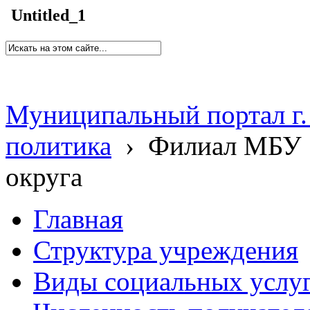
Untitled_1
Муниципальный портал г.
политика
›
Филиал МБУ 
округа
Главная
Структура учреждения
Виды социальных услу