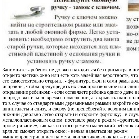
Запомните: - ребенок не должен находиться без присмотра в по
открыто настежь окно или есть хоть малейшая вероятность, чт
его самостоятельно открыть; - фурнитура окон и сами рамы до
исправны, чтобы предупредить их самопроизвольное или слиш
открывание ребенком; - если оставляете ребенка одного даже н
непродолжительное время в помещении, а закрывать окно полн
то в случае со стандартными деревянными рамами закройте ок
шпингалеты и снизу, и сверху (не пренебрегайте верхним шпин
нижний довольно легко открыть) и откройте форточку; - в случ
металлопластиковым окном, поставьте раму в режим «фронтал
проветривание», так как из этого режима маленький ребенок с
вряд ли сможет открыть окно; - нельзя надеяться на режим
«микропроветривание» на металлопластиковых окнах – из это