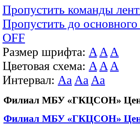
Пропустить команды лен
Пропустить до основного
OFF
Размер шрифта:
A
A
A
Цветовая схема:
A
A
A
Интервал:
Aa
Aa
Aa
Филиал МБУ «ГКЦСОН» Цент
Филиал МБУ «ГКЦСОН» Цент