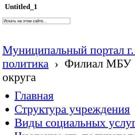
Untitled_1
Муниципальный портал г.
политика
›
Филиал МБУ 
округа
Главная
Структура учреждения
Виды социальных услу