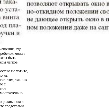
мещении, где
о ребенок может
лжны быть
ком легкое
а
остью не хотите,
но на
галетом, так как
ае с
ьное
амостоятельно
го режима окно
йте средствами