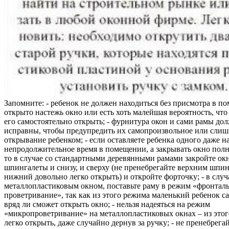
Запомните: - ребенок не должен находиться без присмотра в по
открыто настежь окно или есть хоть малейшая вероятность, чт
его самостоятельно открыть; - фурнитура окон и сами рамы до
исправны, чтобы предупредить их самопроизвольное или слиш
открывание ребенком; - если оставляете ребенка одного даже н
непродолжительное время в помещении, а закрывать окно полн
то в случае со стандартными деревянными рамами закройте ок
шпингалеты и снизу, и сверху (не пренебрегайте верхним шпин
нижний довольно легко открыть) и откройте форточку; - в случ
металлопластиковым окном, поставьте раму в режим «фронтал
проветривание», так как из этого режима маленький ребенок с
вряд ли сможет открыть окно; - нельзя надеяться на режим
«микропроветривание» на металлопластиковых окнах – из это
легко открыть, даже случайно дернув за ручку; - не пренебрега