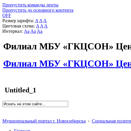
Пропустить команды ленты
Пропустить до основного контента
OFF
Размер шрифта:
A
A
A
Цветовая схема:
A
A
A
Интервал:
Aa
Aa
Aa
Филиал МБУ «ГКЦСОН» Цент
Филиал МБУ «ГКЦСОН» Цент
Untitled_1
Муниципальный портал г. Новосибирска
›
Социальная полит
Главная