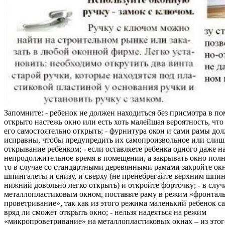
Запомните: - ребенок не должен находиться без присмотра в по
открыто настежь окно или есть хоть малейшая вероятность, чт
его самостоятельно открыть; - фурнитура окон и сами рамы до
исправны, чтобы предупредить их самопроизвольное или слиш
открывание ребенком; - если оставляете ребенка одного даже н
непродолжительное время в помещении, а закрывать окно полн
то в случае со стандартными деревянными рамами закройте ок
шпингалеты и снизу, и сверху (не пренебрегайте верхним шпин
нижний довольно легко открыть) и откройте форточку; - в случ
металлопластиковым окном, поставьте раму в режим «фронтал
проветривание», так как из этого режима маленький ребенок с
вряд ли сможет открыть окно; - нельзя надеяться на режим
«микропроветривание» на металлопластиковых окнах – из это