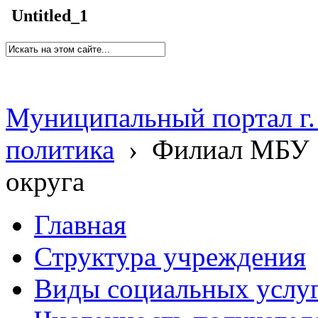
Untitled_1
Муниципальный портал г.
политика
›
Филиал МБУ 
округа
Главная
Структура учреждения
Виды социальных услу