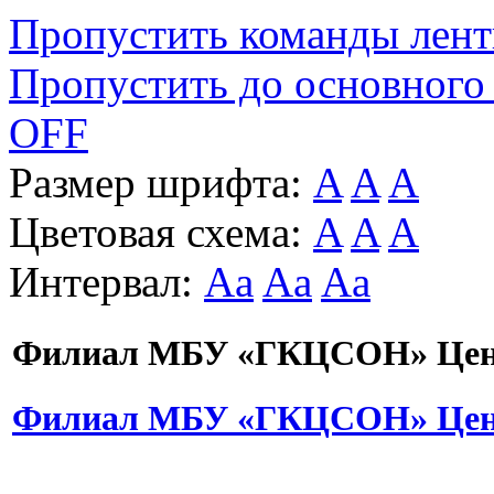
Пропустить команды лен
Пропустить до основного
OFF
Размер шрифта:
A
A
A
Цветовая схема:
A
A
A
Интервал:
Aa
Aa
Aa
Филиал МБУ «ГКЦСОН» Цент
Филиал МБУ «ГКЦСОН» Цент