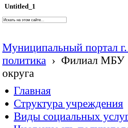
Untitled_1
Муниципальный портал г.
политика
›
Филиал МБУ 
округа
Главная
Структура учреждения
Виды социальных услу