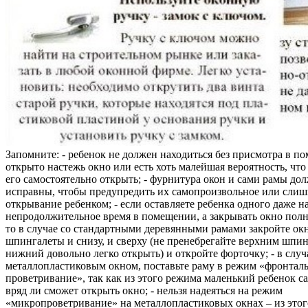
Запомните: - ребенок не должен находиться без присмотра в по
открыто настежь окно или есть хоть малейшая вероятность, чт
его самостоятельно открыть; - фурнитура окон и сами рамы до
исправны, чтобы предупредить их самопроизвольное или слиш
открывание ребенком; - если оставляете ребенка одного даже н
непродолжительное время в помещении, а закрывать окно полн
то в случае со стандартными деревянными рамами закройте ок
шпингалеты и снизу, и сверху (не пренебрегайте верхним шпин
нижний довольно легко открыть) и откройте форточку; - в случ
металлопластиковым окном, поставьте раму в режим «фронтал
проветривание», так как из этого режима маленький ребенок с
вряд ли сможет открыть окно; - нельзя надеяться на режим
«микропроветривание» на металлопластиковых окнах – из это