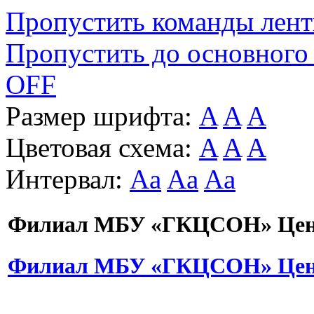
Пропустить команды лен
Пропустить до основного
OFF
Размер шрифта:
A
A
A
Цветовая схема:
A
A
A
Интервал:
Aa
Aa
Aa
Филиал МБУ «ГКЦСОН» Цент
Филиал МБУ «ГКЦСОН» Цент