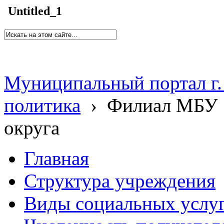
Untitled_1
Муниципальный портал г.
политика
›
Филиал МБУ 
округа
Главная
Структура учреждения
Виды социальных услу