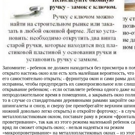
Запомните: - ребенок не должен находиться без присмотра в по
открыто настежь окно или есть хоть малейшая вероятность, чт
его самостоятельно открыть; - фурнитура окон и сами рамы до
исправны, чтобы предупредить их самопроизвольное или слиш
открывание ребенком; - если оставляете ребенка одного даже н
непродолжительное время в помещении, а закрывать окно полн
то в случае со стандартными деревянными рамами закройте ок
шпингалеты и снизу, и сверху (не пренебрегайте верхним шпин
нижний довольно легко открыть) и откройте форточку; - в случ
металлопластиковым окном, поставьте раму в режим «фронтал
проветривание», так как из этого режима маленький ребенок с
вряд ли сможет открыть окно; - нельзя надеяться на режим
«микропроветривание» на металлопластиковых окнах – из это