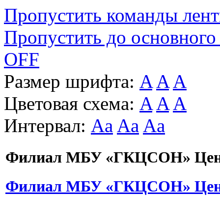
Пропустить команды лен
Пропустить до основного
OFF
Размер шрифта:
A
A
A
Цветовая схема:
A
A
A
Интервал:
Aa
Aa
Aa
Филиал МБУ «ГКЦСОН» Цент
Филиал МБУ «ГКЦСОН» Цент