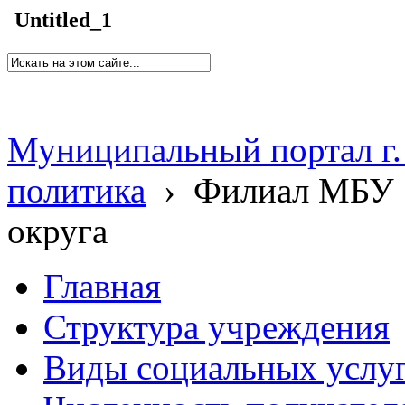
Untitled_1
Муниципальный портал г.
политика
›
Филиал МБУ 
округа
Главная
Структура учреждения
Виды социальных услу