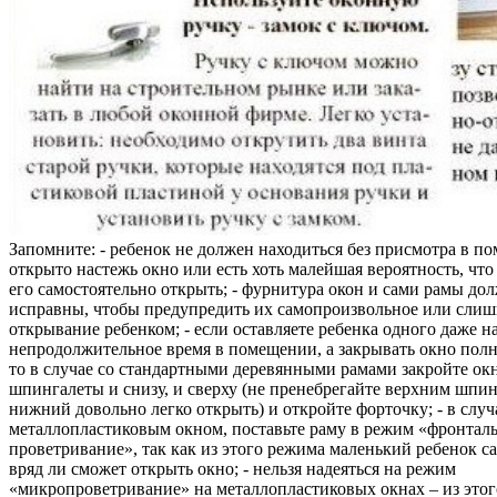
Запомните: - ребенок не должен находиться без присмотра в по
открыто настежь окно или есть хоть малейшая вероятность, чт
его самостоятельно открыть; - фурнитура окон и сами рамы до
исправны, чтобы предупредить их самопроизвольное или слиш
открывание ребенком; - если оставляете ребенка одного даже н
непродолжительное время в помещении, а закрывать окно полн
то в случае со стандартными деревянными рамами закройте ок
шпингалеты и снизу, и сверху (не пренебрегайте верхним шпин
нижний довольно легко открыть) и откройте форточку; - в случ
металлопластиковым окном, поставьте раму в режим «фронтал
проветривание», так как из этого режима маленький ребенок с
вряд ли сможет открыть окно; - нельзя надеяться на режим
«микропроветривание» на металлопластиковых окнах – из это