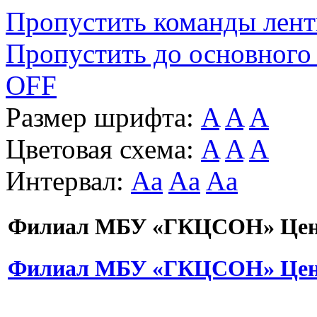
Пропустить команды лен
Пропустить до основного
OFF
Размер шрифта:
A
A
A
Цветовая схема:
A
A
A
Интервал:
Aa
Aa
Aa
Филиал МБУ «ГКЦСОН» Цент
Филиал МБУ «ГКЦСОН» Цент