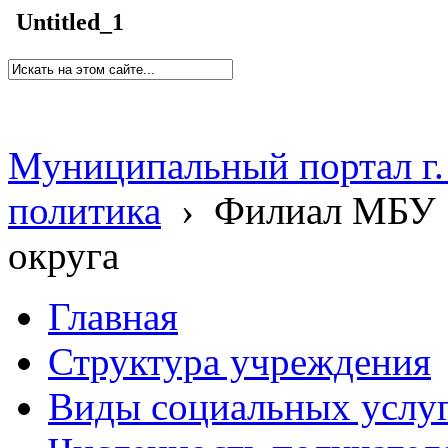
Untitled_1
Муниципальный портал г.
политика
›
Филиал МБУ 
округа
Главная
Структура учреждения
Виды социальных услу