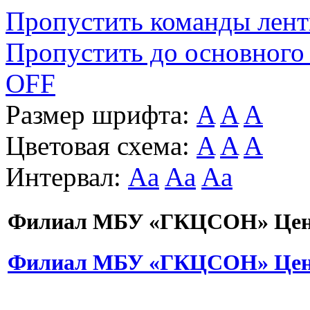
Пропустить команды лен
Пропустить до основного
OFF
Размер шрифта:
A
A
A
Цветовая схема:
A
A
A
Интервал:
Aa
Aa
Aa
Филиал МБУ «ГКЦСОН» Цент
Филиал МБУ «ГКЦСОН» Цент