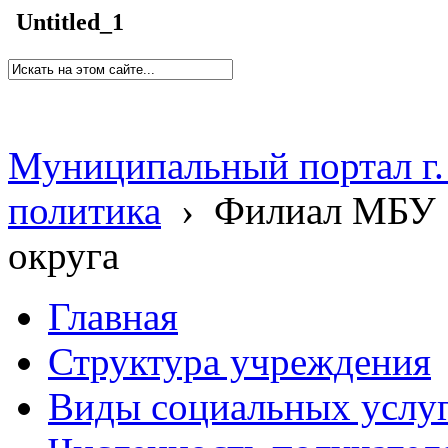
Untitled_1
Муниципальный портал г.
политика
›
Филиал МБУ 
округа
Главная
Структура учреждения
Виды социальных услу