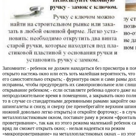
Запомните: - ребенок не должен находиться без присмотра в по
открыто настежь окно или есть хоть малейшая вероятность, чт
его самостоятельно открыть; - фурнитура окон и сами рамы до
исправны, чтобы предупредить их самопроизвольное или слиш
открывание ребенком; - если оставляете ребенка одного даже н
непродолжительное время в помещении, а закрывать окно полн
то в случае со стандартными деревянными рамами закройте ок
шпингалеты и снизу, и сверху (не пренебрегайте верхним шпин
нижний довольно легко открыть) и откройте форточку; - в случ
металлопластиковым окном, поставьте раму в режим «фронтал
проветривание», так как из этого режима маленький ребенок с
вряд ли сможет открыть окно; - нельзя надеяться на режим
«микропроветривание» на металлопластиковых окнах – из это