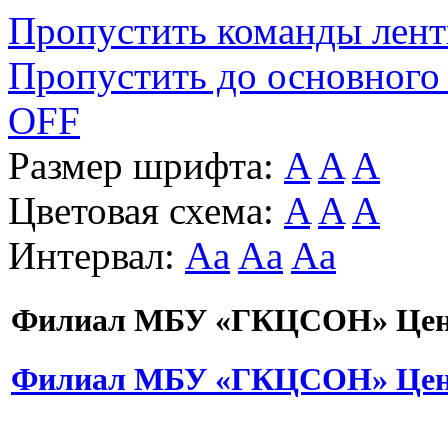
Пропустить команды лен
Пропустить до основного
OFF
Размер шрифта:
A
A
A
Цветовая схема:
A
A
A
Интервал:
Aa
Aa
Aa
Филиал МБУ «ГКЦСОН» Цент
Филиал МБУ «ГКЦСОН» Цент