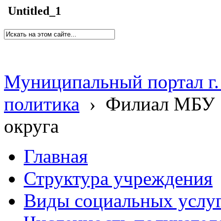
Untitled_1
Муниципальный портал г.
политика
›
Филиал МБУ 
округа
Главная
Структура учреждения
Виды социальных услу