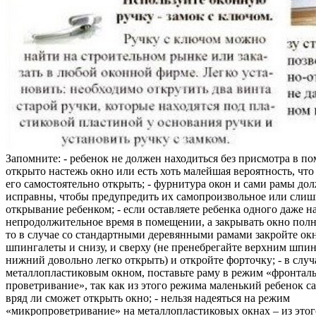
Запомните: - ребенок не должен находиться без присмотра в по
открыто настежь окно или есть хоть малейшая вероятность, чт
его самостоятельно открыть; - фурнитура окон и сами рамы до
исправны, чтобы предупредить их самопроизвольное или слиш
открывание ребенком; - если оставляете ребенка одного даже н
непродолжительное время в помещении, а закрывать окно полн
то в случае со стандартными деревянными рамами закройте ок
шпингалеты и снизу, и сверху (не пренебрегайте верхним шпин
нижний довольно легко открыть) и откройте форточку; - в случ
металлопластиковым окном, поставьте раму в режим «фронтал
проветривание», так как из этого режима маленький ребенок с
вряд ли сможет открыть окно; - нельзя надеяться на режим
«микропроветривание» на металлопластиковых окнах – из это