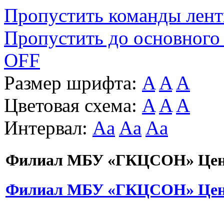
Пропустить команды лен
Пропустить до основного
OFF
Размер шрифта:
A
A
A
Цветовая схема:
A
A
A
Интервал:
Aa
Aa
Aa
Филиал МБУ «ГКЦСОН» Цент
Филиал МБУ «ГКЦСОН» Цент