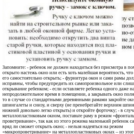
Запомните: - ребенок не должен находиться без присмотра в по
открыто настежь окно или есть хоть малейшая вероятность, чт
его самостоятельно открыть; - фурнитура окон и сами рамы до
исправны, чтобы предупредить их самопроизвольное или слиш
открывание ребенком; - если оставляете ребенка одного даже н
непродолжительное время в помещении, а закрывать окно полн
то в случае со стандартными деревянными рамами закройте ок
шпингалеты и снизу, и сверху (не пренебрегайте верхним шпин
нижний довольно легко открыть) и откройте форточку; - в случ
металлопластиковым окном, поставьте раму в режим «фронтал
проветривание», так как из этого режима маленький ребенок с
вряд ли сможет открыть окно; - нельзя надеяться на режим
«микропроветривание» на металлопластиковых окнах – из это