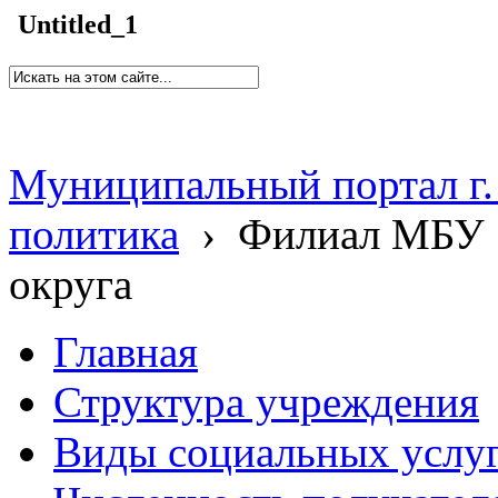
Untitled_1
Муниципальный портал г.
политика
›
Филиал МБУ 
округа
Главная
Структура учреждения
Виды социальных услу