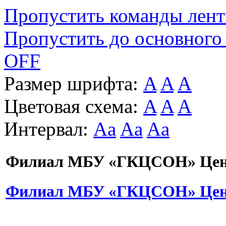
Пропустить команды лен
Пропустить до основного
OFF
Размер шрифта:
A
A
A
Цветовая схема:
A
A
A
Интервал:
Aa
Aa
Aa
Филиал МБУ «ГКЦСОН» Цент
Филиал МБУ «ГКЦСОН» Цент