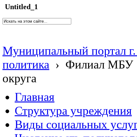
Untitled_1
Муниципальный портал г.
политика
›
Филиал МБУ 
округа
Главная
Структура учреждения
Виды социальных услу