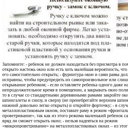
Запомните: - ребенок не должен находиться без присмотра в по
открыто настежь окно или есть хоть малейшая вероятность, чт
его самостоятельно открыть; - фурнитура окон и сами рамы до
исправны, чтобы предупредить их самопроизвольное или слиш
открывание ребенком; - если оставляете ребенка одного даже н
непродолжительное время в помещении, а закрывать окно полн
то в случае со стандартными деревянными рамами закройте ок
шпингалеты и снизу, и сверху (не пренебрегайте верхним шпин
нижний довольно легко открыть) и откройте форточку; - в случ
металлопластиковым окном, поставьте раму в режим «фронтал
проветривание», так как из этого режима маленький ребенок с
вряд ли сможет открыть окно; - нельзя надеяться на режим
«микропроветривание» на металлопластиковых окнах – из это