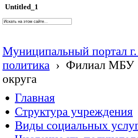
Untitled_1
Муниципальный портал г.
политика
›
Филиал МБУ 
округа
Главная
Структура учреждения
Виды социальных услу