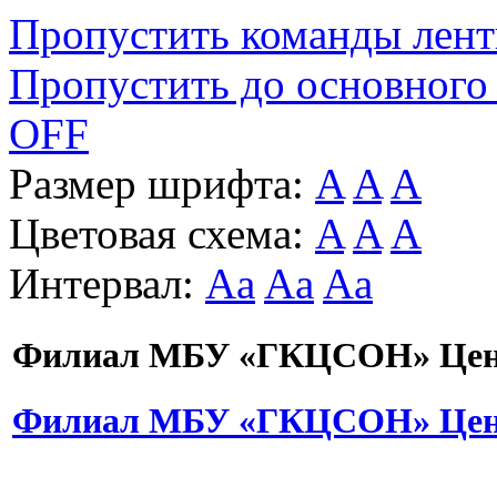
Пропустить команды лен
Пропустить до основного
OFF
Размер шрифта:
A
A
A
Цветовая схема:
A
A
A
Интервал:
Aa
Aa
Aa
Филиал МБУ «ГКЦСОН» Цент
Филиал МБУ «ГКЦСОН» Цент