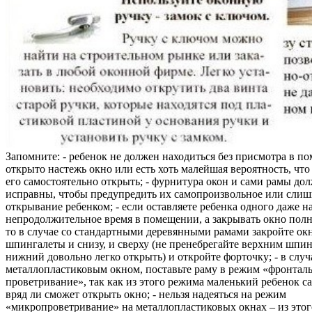
Запомните: - ребенок не должен находиться без присмотра в по
открыто настежь окно или есть хоть малейшая вероятность, чт
его самостоятельно открыть; - фурнитура окон и сами рамы до
исправны, чтобы предупредить их самопроизвольное или слиш
открывание ребенком; - если оставляете ребенка одного даже н
непродолжительное время в помещении, а закрывать окно полн
то в случае со стандартными деревянными рамами закройте ок
шпингалеты и снизу, и сверху (не пренебрегайте верхним шпин
нижний довольно легко открыть) и откройте форточку; - в случ
металлопластиковым окном, поставьте раму в режим «фронтал
проветривание», так как из этого режима маленький ребенок с
вряд ли сможет открыть окно; - нельзя надеяться на режим
«микропроветривание» на металлопластиковых окнах – из это