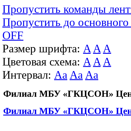
Пропустить команды лен
Пропустить до основного
OFF
Размер шрифта:
A
A
A
Цветовая схема:
A
A
A
Интервал:
Aa
Aa
Aa
Филиал МБУ «ГКЦСОН» Цент
Филиал МБУ «ГКЦСОН» Цент