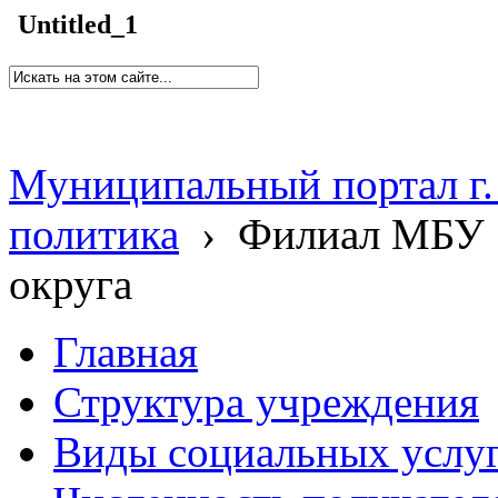
Untitled_1
Муниципальный портал г.
политика
›
Филиал МБУ 
округа
Главная
Структура учреждения
Виды социальных услу