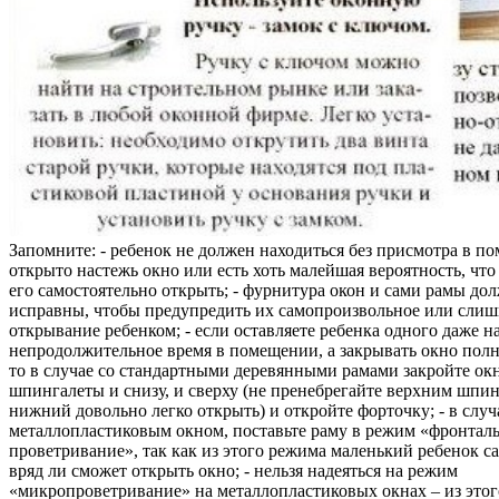
Запомните: - ребенок не должен находиться без присмотра в по
открыто настежь окно или есть хоть малейшая вероятность, чт
его самостоятельно открыть; - фурнитура окон и сами рамы до
исправны, чтобы предупредить их самопроизвольное или слиш
открывание ребенком; - если оставляете ребенка одного даже н
непродолжительное время в помещении, а закрывать окно полн
то в случае со стандартными деревянными рамами закройте ок
шпингалеты и снизу, и сверху (не пренебрегайте верхним шпин
нижний довольно легко открыть) и откройте форточку; - в случ
металлопластиковым окном, поставьте раму в режим «фронтал
проветривание», так как из этого режима маленький ребенок с
вряд ли сможет открыть окно; - нельзя надеяться на режим
«микропроветривание» на металлопластиковых окнах – из это