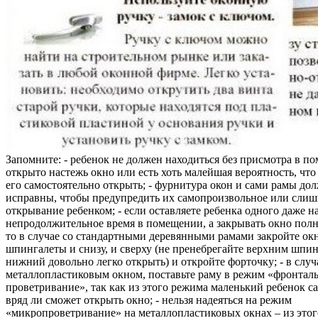
Запомните: - ребенок не должен находиться без присмотра в по
открыто настежь окно или есть хоть малейшая вероятность, чт
его самостоятельно открыть; - фурнитура окон и сами рамы до
исправны, чтобы предупредить их самопроизвольное или слиш
открывание ребенком; - если оставляете ребенка одного даже н
непродолжительное время в помещении, а закрывать окно полн
то в случае со стандартными деревянными рамами закройте ок
шпингалеты и снизу, и сверху (не пренебрегайте верхним шпин
нижний довольно легко открыть) и откройте форточку; - в случ
металлопластиковым окном, поставьте раму в режим «фронтал
проветривание», так как из этого режима маленький ребенок с
вряд ли сможет открыть окно; - нельзя надеяться на режим
«микропроветривание» на металлопластиковых окнах – из это