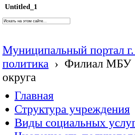
Untitled_1
Муниципальный портал г.
политика
›
Филиал МБУ 
округа
Главная
Структура учреждения
Виды социальных услу