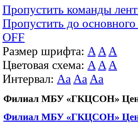
Пропустить команды лен
Пропустить до основного
OFF
Размер шрифта:
A
A
A
Цветовая схема:
A
A
A
Интервал:
Aa
Aa
Aa
Филиал МБУ «ГКЦСОН» Цент
Филиал МБУ «ГКЦСОН» Цент