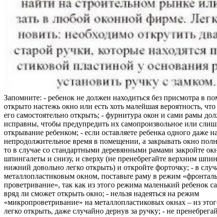
Запомните: - ребенок не должен находиться без присмотра в по
открыто настежь окно или есть хоть малейшая вероятность, чт
его самостоятельно открыть; - фурнитура окон и сами рамы до
исправны, чтобы предупредить их самопроизвольное или слиш
открывание ребенком; - если оставляете ребенка одного даже н
непродолжительное время в помещении, а закрывать окно полн
то в случае со стандартными деревянными рамами закройте ок
шпингалеты и снизу, и сверху (не пренебрегайте верхним шпин
нижний довольно легко открыть) и откройте форточку; - в случ
металлопластиковым окном, поставьте раму в режим «фронтал
проветривание», так как из этого режима маленький ребенок с
вряд ли сможет открыть окно; - нельзя надеяться на режим
«микропроветривание» на металлопластиковых окнах – из это
легко открыть, даже случайно дернув за ручку; - не пренебрега