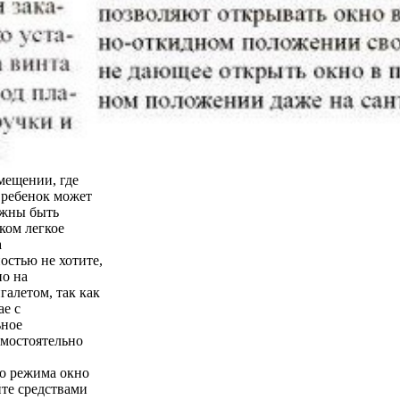
мещении, где
о ребенок может
лжны быть
ком легкое
а
остью не хотите,
но на
галетом, так как
ае с
ьное
амостоятельно
го режима окно
йте средствами