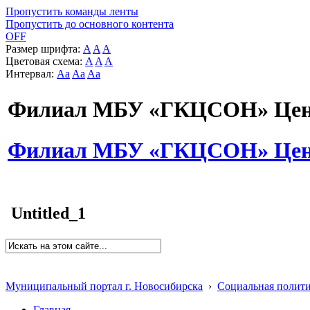
Пропустить команды ленты
Пропустить до основного контента
OFF
Размер шрифта:
A
A
A
Цветовая схема:
A
A
A
Интервал:
Aa
Aa
Aa
Филиал МБУ «ГКЦСОН» Цент
Филиал МБУ «ГКЦСОН» Цент
Untitled_1
Муниципальный портал г. Новосибирска
›
Социальная полит
Главная