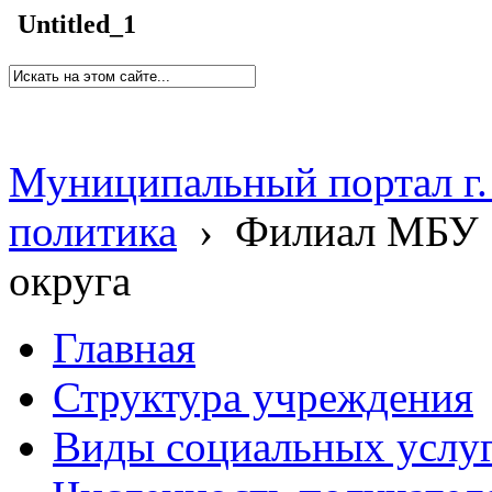
Untitled_1
Муниципальный портал г.
политика
›
Филиал МБУ 
округа
Главная
Структура учреждения
Виды социальных услу