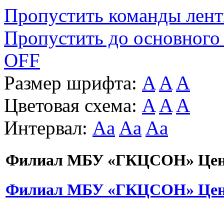
Пропустить команды лен
Пропустить до основного
OFF
Размер шрифта:
A
A
A
Цветовая схема:
A
A
A
Интервал:
Aa
Aa
Aa
Филиал МБУ «ГКЦСОН» Цент
Филиал МБУ «ГКЦСОН» Цент