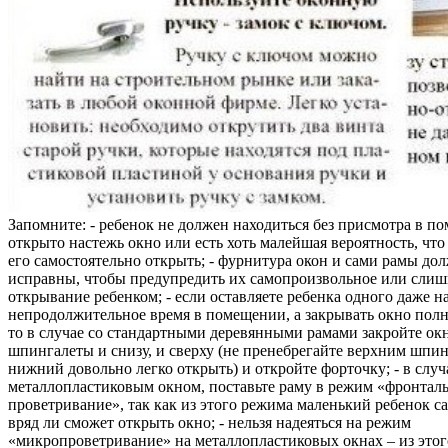
Запомните: - ребенок не должен находиться без присмотра в по
открыто настежь окно или есть хоть малейшая вероятность, чт
его самостоятельно открыть; - фурнитура окон и сами рамы до
исправны, чтобы предупредить их самопроизвольное или слиш
открывание ребенком; - если оставляете ребенка одного даже н
непродолжительное время в помещении, а закрывать окно полн
то в случае со стандартными деревянными рамами закройте ок
шпингалеты и снизу, и сверху (не пренебрегайте верхним шпин
нижний довольно легко открыть) и откройте форточку; - в случ
металлопластиковым окном, поставьте раму в режим «фронтал
проветривание», так как из этого режима маленький ребенок с
вряд ли сможет открыть окно; - нельзя надеяться на режим
«микропроветривание» на металлопластиковых окнах – из это