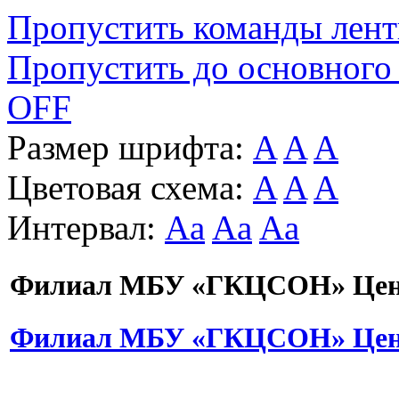
Пропустить команды лен
Пропустить до основного
OFF
Размер шрифта:
A
A
A
Цветовая схема:
A
A
A
Интервал:
Aa
Aa
Aa
Филиал МБУ «ГКЦСОН» Цент
Филиал МБУ «ГКЦСОН» Цент