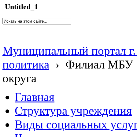
Untitled_1
Муниципальный портал г.
политика
›
Филиал МБУ 
округа
Главная
Структура учреждения
Виды социальных услу