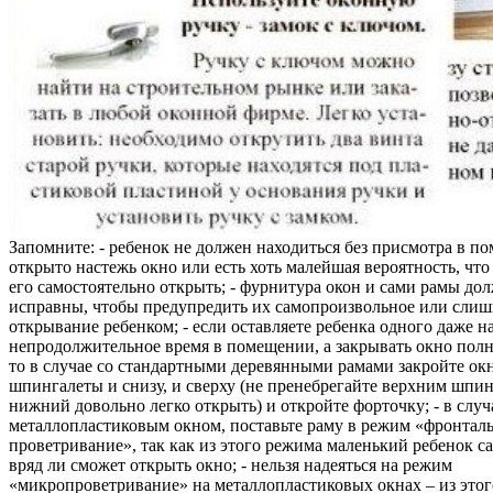
Запомните: - ребенок не должен находиться без присмотра в по
открыто настежь окно или есть хоть малейшая вероятность, чт
его самостоятельно открыть; - фурнитура окон и сами рамы до
исправны, чтобы предупредить их самопроизвольное или слиш
открывание ребенком; - если оставляете ребенка одного даже н
непродолжительное время в помещении, а закрывать окно полн
то в случае со стандартными деревянными рамами закройте ок
шпингалеты и снизу, и сверху (не пренебрегайте верхним шпин
нижний довольно легко открыть) и откройте форточку; - в случ
металлопластиковым окном, поставьте раму в режим «фронтал
проветривание», так как из этого режима маленький ребенок с
вряд ли сможет открыть окно; - нельзя надеяться на режим
«микропроветривание» на металлопластиковых окнах – из это