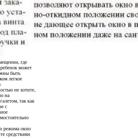
мещении, где
о ребенок может
лжны быть
ком легкое
а
остью не хотите,
но на
галетом, так как
ае с
ьное
амостоятельно
го режима окно
йте средствами