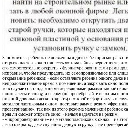
Запомните: - ребенок не должен находиться без присмотра в по
открыто настежь окно или есть хоть малейшая вероятность, чт
его самостоятельно открыть; - фурнитура окон и сами рамы до
исправны, чтобы предупредить их самопроизвольное или слиш
открывание ребенком; - если оставляете ребенка одного даже н
непродолжительное время в помещении, а закрывать окно полн
то в случае со стандартными деревянными рамами закройте ок
шпингалеты и снизу, и сверху (не пренебрегайте верхним шпин
нижний довольно легко открыть) и откройте форточку; - в случ
металлопластиковым окном, поставьте раму в режим «фронтал
проветривание», так как из этого режима маленький ребенок с
вряд ли сможет открыть окно; - нельзя надеяться на режим
«микропроветривание» на металлопластиковых окнах – из это
легко открыть, даже случайно дернув за ручку; - не пренебрега