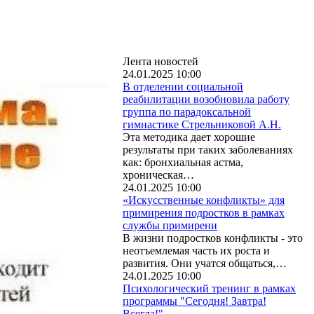
Лента новостей
24.01.2025 10:00
В отделении социальной
реабилитации возобновила работу
группа по парадоксальной
гимнастике Стрельниковой А.Н.
Эта методика дает хорошие
результаты при таких заболеваниях
как: бронхиальная астма,
хроническая…
24.01.2025 10:00
«Искусственные конфликты» для
примирения подростков в рамках
службы примирени
В жизни подростков конфликты - это
неотъемлемая часть их роста и
развития. Они учатся общаться,…
24.01.2025 10:00
Психологический тренинг в рамках
программы "Сегодня! Завтра!
Всегда!"