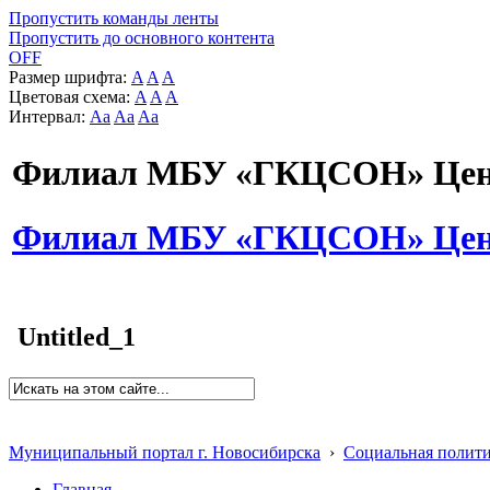
Пропустить команды ленты
Пропустить до основного контента
OFF
Размер шрифта:
A
A
A
Цветовая схема:
A
A
A
Интервал:
Aa
Aa
Aa
Филиал МБУ «ГКЦСОН» Цент
Филиал МБУ «ГКЦСОН» Цент
Untitled_1
Муниципальный портал г. Новосибирска
›
Социальная полит
Главная