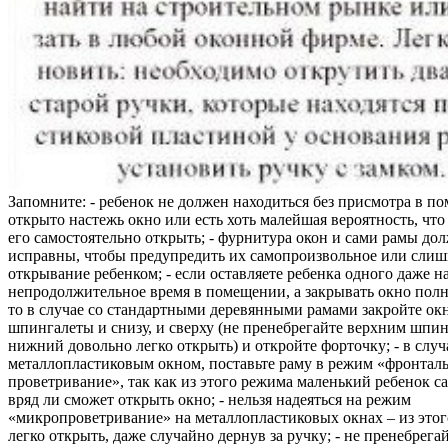
Запомните: - ребенок не должен находиться без присмотра в по
открыто настежь окно или есть хоть малейшая вероятность, чт
его самостоятельно открыть; - фурнитура окон и сами рамы до
исправны, чтобы предупредить их самопроизвольное или слиш
открывание ребенком; - если оставляете ребенка одного даже н
непродолжительное время в помещении, а закрывать окно полн
то в случае со стандартными деревянными рамами закройте ок
шпингалеты и снизу, и сверху (не пренебрегайте верхним шпин
нижний довольно легко открыть) и откройте форточку; - в случ
металлопластиковым окном, поставьте раму в режим «фронтал
проветривание», так как из этого режима маленький ребенок с
вряд ли сможет открыть окно; - нельзя надеяться на режим
«микропроветривание» на металлопластиковых окнах – из это
легко открыть, даже случайно дернув за ручку; - не пренебрега