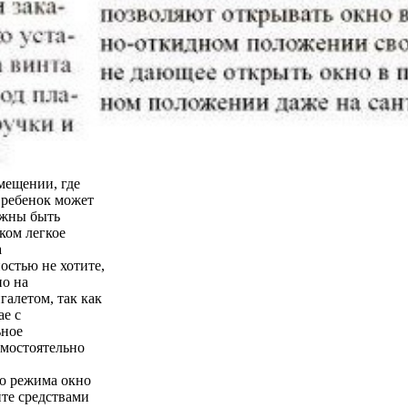
мещении, где
о ребенок может
лжны быть
ком легкое
а
остью не хотите,
но на
галетом, так как
ае с
ьное
амостоятельно
го режима окно
йте средствами