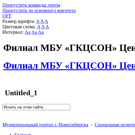
Пропустить команды ленты
Пропустить до основного контента
OFF
Размер шрифта:
A
A
A
Цветовая схема:
A
A
A
Интервал:
Aa
Aa
Aa
Филиал МБУ «ГКЦСОН» Цент
Филиал МБУ «ГКЦСОН» Цент
Untitled_1
Муниципальный портал г. Новосибирска
›
Социальная полит
Главная