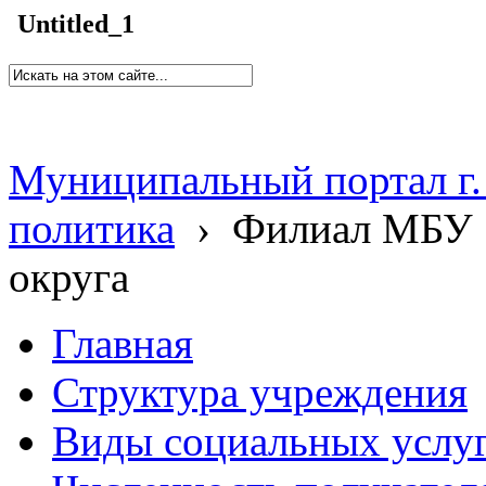
Untitled_1
Муниципальный портал г.
политика
›
Филиал МБУ 
округа
Главная
Структура учреждения
Виды социальных услу