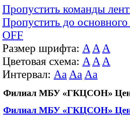
Пропустить команды лен
Пропустить до основного
OFF
Размер шрифта:
A
A
A
Цветовая схема:
A
A
A
Интервал:
Aa
Aa
Aa
Филиал МБУ «ГКЦСОН» Цент
Филиал МБУ «ГКЦСОН» Цент