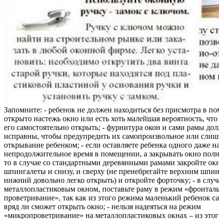
Запомните: - ребенок не должен находиться без присмотра в по
открыто настежь окно или есть хоть малейшая вероятность, чт
его самостоятельно открыть; - фурнитура окон и сами рамы до
исправны, чтобы предупредить их самопроизвольное или слиш
открывание ребенком; - если оставляете ребенка одного даже н
непродолжительное время в помещении, а закрывать окно полн
то в случае со стандартными деревянными рамами закройте ок
шпингалеты и снизу, и сверху (не пренебрегайте верхним шпин
нижний довольно легко открыть) и откройте форточку; - в случ
металлопластиковым окном, поставьте раму в режим «фронтал
проветривание», так как из этого режима маленький ребенок с
вряд ли сможет открыть окно; - нельзя надеяться на режим
«микропроветривание» на металлопластиковых окнах – из это