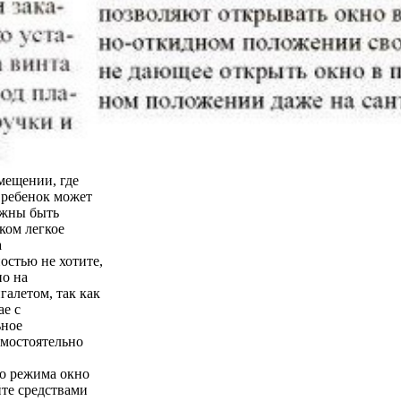
мещении, где
о ребенок может
лжны быть
ком легкое
а
остью не хотите,
но на
галетом, так как
ае с
ьное
амостоятельно
го режима окно
йте средствами