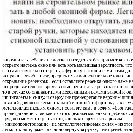
Запомните: - ребенок не должен находиться без присмотра в по
открыто настежь окно или есть хоть малейшая вероятность, чт
его самостоятельно открыть; - фурнитура окон и сами рамы до
исправны, чтобы предупредить их самопроизвольное или слиш
открывание ребенком; - если оставляете ребенка одного даже н
непродолжительное время в помещении, а закрывать окно полн
то в случае со стандартными деревянными рамами закройте ок
шпингалеты и снизу, и сверху (не пренебрегайте верхним шпин
нижний довольно легко открыть) и откройте форточку; - в случ
металлопластиковым окном, поставьте раму в режим «фронтал
проветривание», так как из этого режима маленький ребенок с
вряд ли сможет открыть окно; - нельзя надеяться на режим
«микропроветривание» на металлопластиковых окнах – из это
легко открыть, даже случайно дернув за ручку; - не пренебрега