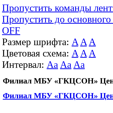
Пропустить команды лен
Пропустить до основного
OFF
Размер шрифта:
A
A
A
Цветовая схема:
A
A
A
Интервал:
Aa
Aa
Aa
Филиал МБУ «ГКЦСОН» Цент
Филиал МБУ «ГКЦСОН» Цент