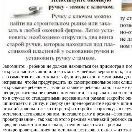
Запомните: - ребенок не должен находиться без присмотра в по
открыто настежь окно или есть хоть малейшая вероятность, чт
его самостоятельно открыть; - фурнитура окон и сами рамы до
исправны, чтобы предупредить их самопроизвольное или слиш
открывание ребенком; - если оставляете ребенка одного даже н
непродолжительное время в помещении, а закрывать окно полн
то в случае со стандартными деревянными рамами закройте ок
шпингалеты и снизу, и сверху (не пренебрегайте верхним шпин
нижний довольно легко открыть) и откройте форточку; - в случ
металлопластиковым окном, поставьте раму в режим «фронтал
проветривание», так как из этого режима маленький ребенок с
вряд ли сможет открыть окно; - нельзя надеяться на режим
«микропроветривание» на металлопластиковых окнах – из это