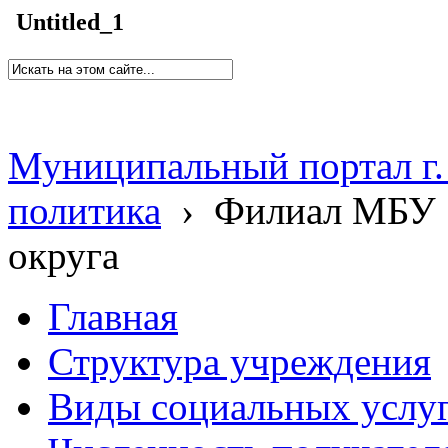
Untitled_1
Муниципальный портал г.
политика
›
Филиал МБУ 
округа
Главная
Структура учреждения
Виды социальных услу