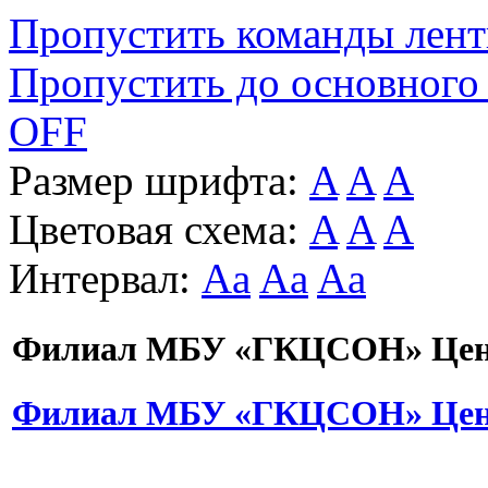
Пропустить команды лен
Пропустить до основного
OFF
Размер шрифта:
A
A
A
Цветовая схема:
A
A
A
Интервал:
Aa
Aa
Aa
Филиал МБУ «ГКЦСОН» Цент
Филиал МБУ «ГКЦСОН» Цент