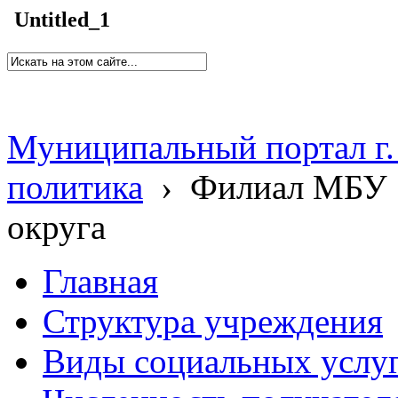
Untitled_1
Муниципальный портал г.
политика
›
Филиал МБУ 
округа
Главная
Структура учреждения
Виды социальных услу