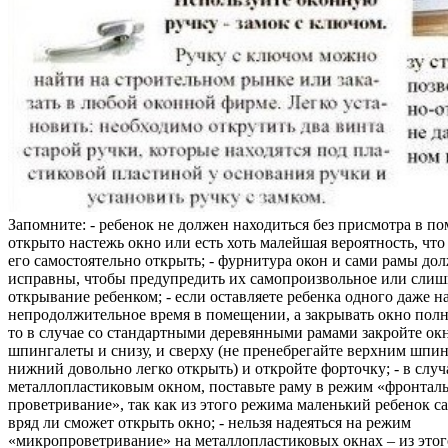
Запомните: - ребенок не должен находиться без присмотра в по
открыто настежь окно или есть хоть малейшая вероятность, чт
его самостоятельно открыть; - фурнитура окон и сами рамы до
исправны, чтобы предупредить их самопроизвольное или слиш
открывание ребенком; - если оставляете ребенка одного даже н
непродолжительное время в помещении, а закрывать окно полн
то в случае со стандартными деревянными рамами закройте ок
шпингалеты и снизу, и сверху (не пренебрегайте верхним шпин
нижний довольно легко открыть) и откройте форточку; - в случ
металлопластиковым окном, поставьте раму в режим «фронтал
проветривание», так как из этого режима маленький ребенок с
вряд ли сможет открыть окно; - нельзя надеяться на режим
«микропроветривание» на металлопластиковых окнах – из это