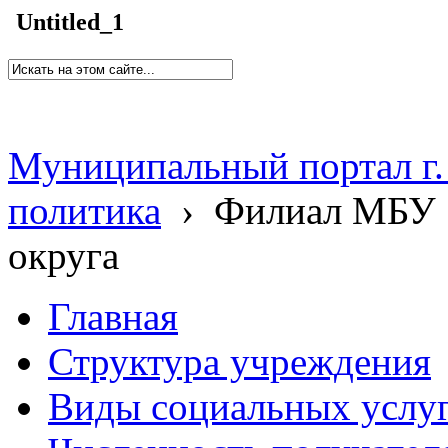
Untitled_1
Муниципальный портал г.
политика
›
Филиал МБУ 
округа
Главная
Структура учреждения
Виды социальных услу