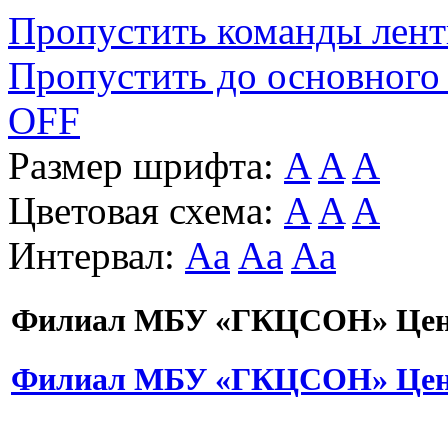
Пропустить команды лен
Пропустить до основного
OFF
Размер шрифта:
A
A
A
Цветовая схема:
A
A
A
Интервал:
Aa
Aa
Aa
Филиал МБУ «ГКЦСОН» Цент
Филиал МБУ «ГКЦСОН» Цент