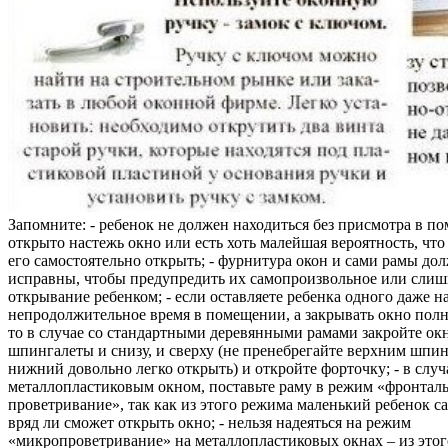
Запомните: - ребенок не должен находиться без присмотра в по
открыто настежь окно или есть хоть малейшая вероятность, чт
его самостоятельно открыть; - фурнитура окон и сами рамы до
исправны, чтобы предупредить их самопроизвольное или слиш
открывание ребенком; - если оставляете ребенка одного даже н
непродолжительное время в помещении, а закрывать окно полн
то в случае со стандартными деревянными рамами закройте ок
шпингалеты и снизу, и сверху (не пренебрегайте верхним шпин
нижний довольно легко открыть) и откройте форточку; - в случ
металлопластиковым окном, поставьте раму в режим «фронтал
проветривание», так как из этого режима маленький ребенок с
вряд ли сможет открыть окно; - нельзя надеяться на режим
«микропроветривание» на металлопластиковых окнах – из это