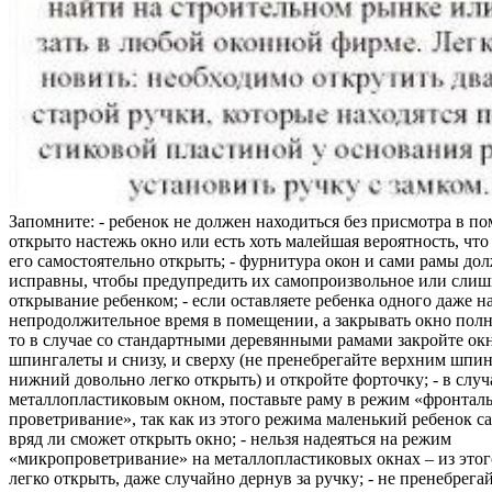
Запомните: - ребенок не должен находиться без присмотра в по
открыто настежь окно или есть хоть малейшая вероятность, чт
его самостоятельно открыть; - фурнитура окон и сами рамы до
исправны, чтобы предупредить их самопроизвольное или слиш
открывание ребенком; - если оставляете ребенка одного даже н
непродолжительное время в помещении, а закрывать окно полн
то в случае со стандартными деревянными рамами закройте ок
шпингалеты и снизу, и сверху (не пренебрегайте верхним шпин
нижний довольно легко открыть) и откройте форточку; - в случ
металлопластиковым окном, поставьте раму в режим «фронтал
проветривание», так как из этого режима маленький ребенок с
вряд ли сможет открыть окно; - нельзя надеяться на режим
«микропроветривание» на металлопластиковых окнах – из это
легко открыть, даже случайно дернув за ручку; - не пренебрега