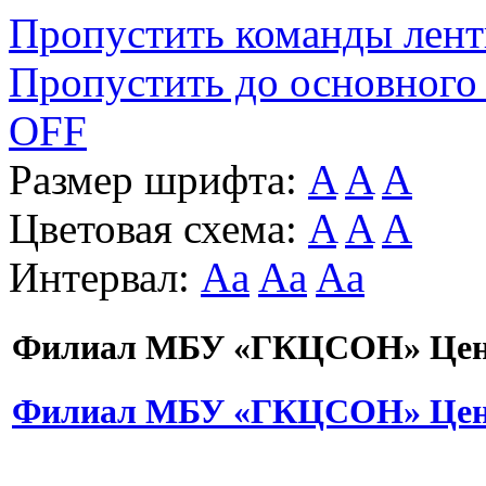
Пропустить команды лен
Пропустить до основного
OFF
Размер шрифта:
A
A
A
Цветовая схема:
A
A
A
Интервал:
Aa
Aa
Aa
Филиал МБУ «ГКЦСОН» Цент
Филиал МБУ «ГКЦСОН» Цент