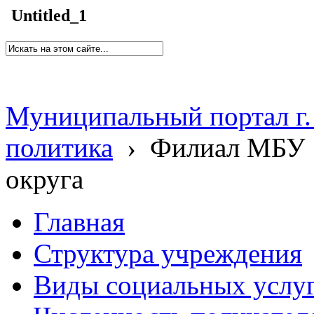
Untitled_1
Муниципальный портал г.
политика
›
Филиал МБУ 
округа
Главная
Структура учреждения
Виды социальных услу