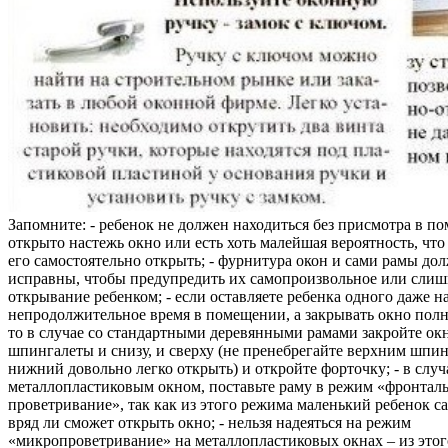
Запомните: - ребенок не должен находиться без присмотра в по
открыто настежь окно или есть хоть малейшая вероятность, чт
его самостоятельно открыть; - фурнитура окон и сами рамы до
исправны, чтобы предупредить их самопроизвольное или слиш
открывание ребенком; - если оставляете ребенка одного даже н
непродолжительное время в помещении, а закрывать окно полн
то в случае со стандартными деревянными рамами закройте ок
шпингалеты и снизу, и сверху (не пренебрегайте верхним шпин
нижний довольно легко открыть) и откройте форточку; - в случ
металлопластиковым окном, поставьте раму в режим «фронтал
проветривание», так как из этого режима маленький ребенок с
вряд ли сможет открыть окно; - нельзя надеяться на режим
«микропроветривание» на металлопластиковых окнах – из это