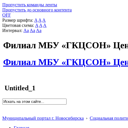
Пропустить команды ленты
Пропустить до основного контента
OFF
Размер шрифта:
A
A
A
Цветовая схема:
A
A
A
Интервал:
Aa
Aa
Aa
Филиал МБУ «ГКЦСОН» Цент
Филиал МБУ «ГКЦСОН» Цент
Untitled_1
Муниципальный портал г. Новосибирска
›
Социальная полит
Главная