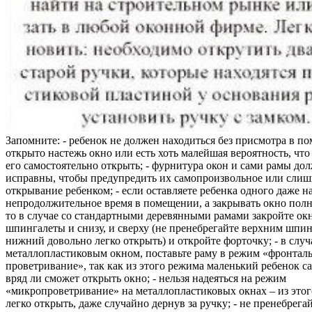
Запомните: - ребенок не должен находиться без присмотра в по
открыто настежь окно или есть хоть малейшая вероятность, чт
его самостоятельно открыть; - фурнитура окон и сами рамы до
исправны, чтобы предупредить их самопроизвольное или слиш
открывание ребенком; - если оставляете ребенка одного даже н
непродолжительное время в помещении, а закрывать окно полн
то в случае со стандартными деревянными рамами закройте ок
шпингалеты и снизу, и сверху (не пренебрегайте верхним шпин
нижний довольно легко открыть) и откройте форточку; - в случ
металлопластиковым окном, поставьте раму в режим «фронтал
проветривание», так как из этого режима маленький ребенок с
вряд ли сможет открыть окно; - нельзя надеяться на режим
«микропроветривание» на металлопластиковых окнах – из это
легко открыть, даже случайно дернув за ручку; - не пренебрега