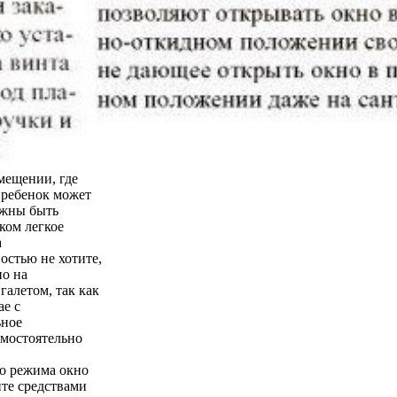
мещении, где
о ребенок может
лжны быть
ком легкое
а
остью не хотите,
но на
галетом, так как
ае с
ьное
амостоятельно
го режима окно
йте средствами