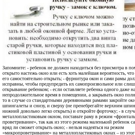
Запомните: - ребенок не должен находиться без присмотра в по
открыто настежь окно или есть хоть малейшая вероятность, чт
его самостоятельно открыть; - фурнитура окон и сами рамы до
исправны, чтобы предупредить их самопроизвольное или слиш
открывание ребенком; - если оставляете ребенка одного даже н
непродолжительное время в помещении, а закрывать окно полн
то в случае со стандартными деревянными рамами закройте ок
шпингалеты и снизу, и сверху (не пренебрегайте верхним шпин
нижний довольно легко открыть) и откройте форточку; - в случ
металлопластиковым окном, поставьте раму в режим «фронтал
проветривание», так как из этого режима маленький ребенок с
вряд ли сможет открыть окно; - нельзя надеяться на режим
«микропроветривание» на металлопластиковых окнах – из это