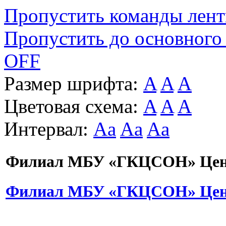
Пропустить команды лен
Пропустить до основного
OFF
Размер шрифта:
A
A
A
Цветовая схема:
A
A
A
Интервал:
Aa
Aa
Aa
Филиал МБУ «ГКЦСОН» Цент
Филиал МБУ «ГКЦСОН» Цент