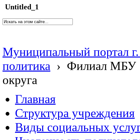
Untitled_1
Муниципальный портал г.
политика
›
Филиал МБУ 
округа
Главная
Структура учреждения
Виды социальных услу