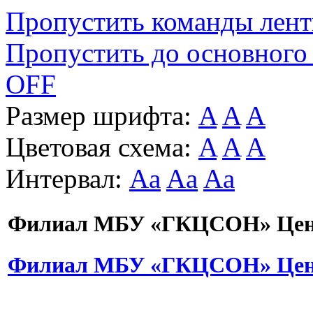
Пропустить команды лен
Пропустить до основного
OFF
Размер шрифта:
A
A
A
Цветовая схема:
A
A
A
Интервал:
Aa
Aa
Aa
Филиал МБУ «ГКЦСОН» Цент
Филиал МБУ «ГКЦСОН» Цент