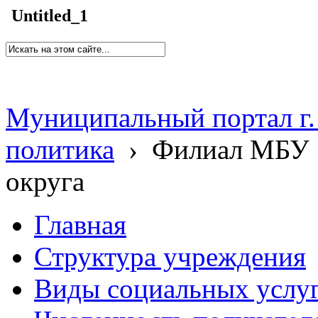
Untitled_1
Муниципальный портал г.
политика
›
Филиал МБУ 
округа
Главная
Структура учреждения
Виды социальных услу