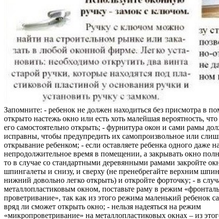
Запомните: - ребенок не должен находиться без присмотра в по
открыто настежь окно или есть хоть малейшая вероятность, чт
его самостоятельно открыть; - фурнитура окон и сами рамы до
исправны, чтобы предупредить их самопроизвольное или слиш
открывание ребенком; - если оставляете ребенка одного даже н
непродолжительное время в помещении, а закрывать окно полн
то в случае со стандартными деревянными рамами закройте ок
шпингалеты и снизу, и сверху (не пренебрегайте верхним шпин
нижний довольно легко открыть) и откройте форточку; - в случ
металлопластиковым окном, поставьте раму в режим «фронтал
проветривание», так как из этого режима маленький ребенок с
вряд ли сможет открыть окно; - нельзя надеяться на режим
«микропроветривание» на металлопластиковых окнах – из это