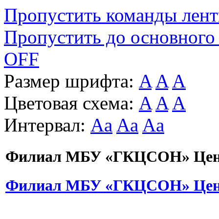
Пропустить команды лен
Пропустить до основного
OFF
Размер шрифта:
A
A
A
Цветовая схема:
A
A
A
Интервал:
Aa
Aa
Aa
Филиал МБУ «ГКЦСОН» Цент
Филиал МБУ «ГКЦСОН» Цент