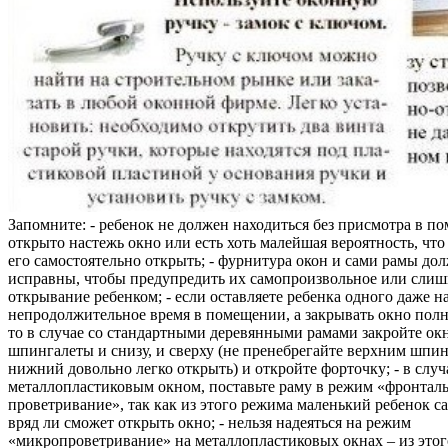
Запомните: - ребенок не должен находиться без присмотра в по
открыто настежь окно или есть хоть малейшая вероятность, чт
его самостоятельно открыть; - фурнитура окон и сами рамы до
исправны, чтобы предупредить их самопроизвольное или слиш
открывание ребенком; - если оставляете ребенка одного даже н
непродолжительное время в помещении, а закрывать окно полн
то в случае со стандартными деревянными рамами закройте ок
шпингалеты и снизу, и сверху (не пренебрегайте верхним шпин
нижний довольно легко открыть) и откройте форточку; - в случ
металлопластиковым окном, поставьте раму в режим «фронтал
проветривание», так как из этого режима маленький ребенок с
вряд ли сможет открыть окно; - нельзя надеяться на режим
«микропроветривание» на металлопластиковых окнах – из это