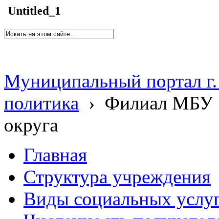
Untitled_1
Муниципальный портал г.
политика
›
Филиал МБУ 
округа
Главная
Структура учреждения
Виды социальных услу