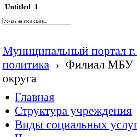
Untitled_1
Муниципальный портал г.
политика
›
Филиал МБУ 
округа
Главная
Структура учреждения
Виды социальных услу