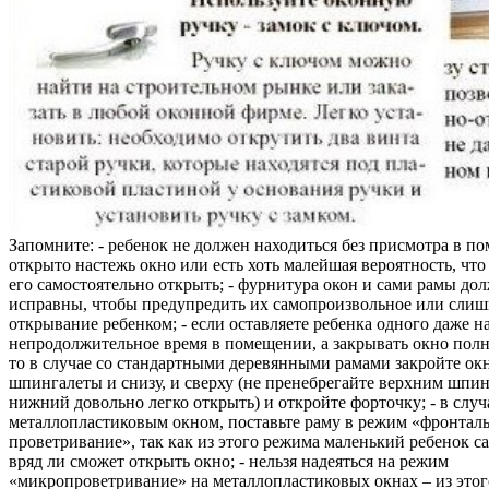
Запомните: - ребенок не должен находиться без присмотра в по
открыто настежь окно или есть хоть малейшая вероятность, чт
его самостоятельно открыть; - фурнитура окон и сами рамы до
исправны, чтобы предупредить их самопроизвольное или слиш
открывание ребенком; - если оставляете ребенка одного даже н
непродолжительное время в помещении, а закрывать окно полн
то в случае со стандартными деревянными рамами закройте ок
шпингалеты и снизу, и сверху (не пренебрегайте верхним шпин
нижний довольно легко открыть) и откройте форточку; - в случ
металлопластиковым окном, поставьте раму в режим «фронтал
проветривание», так как из этого режима маленький ребенок с
вряд ли сможет открыть окно; - нельзя надеяться на режим
«микропроветривание» на металлопластиковых окнах – из это