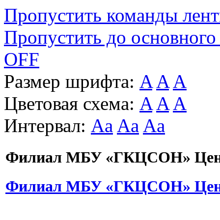
Пропустить команды лен
Пропустить до основного
OFF
Размер шрифта:
A
A
A
Цветовая схема:
A
A
A
Интервал:
Aa
Aa
Aa
Филиал МБУ «ГКЦСОН» Цент
Филиал МБУ «ГКЦСОН» Цент