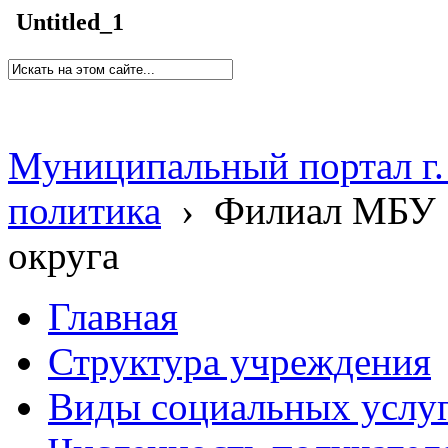
Untitled_1
Муниципальный портал г.
политика
›
Филиал МБУ 
округа
Главная
Структура учреждения
Виды социальных услу