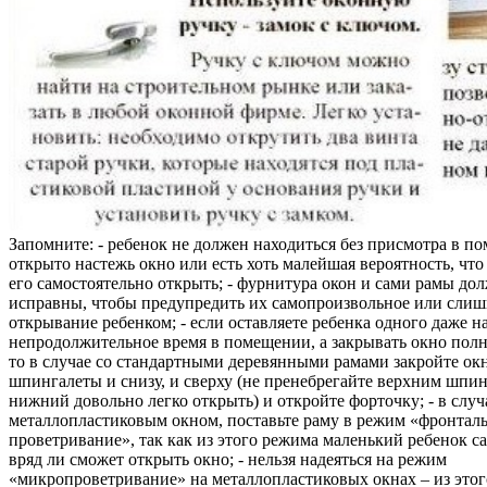
Запомните: - ребенок не должен находиться без присмотра в по
открыто настежь окно или есть хоть малейшая вероятность, чт
его самостоятельно открыть; - фурнитура окон и сами рамы до
исправны, чтобы предупредить их самопроизвольное или слиш
открывание ребенком; - если оставляете ребенка одного даже н
непродолжительное время в помещении, а закрывать окно полн
то в случае со стандартными деревянными рамами закройте ок
шпингалеты и снизу, и сверху (не пренебрегайте верхним шпин
нижний довольно легко открыть) и откройте форточку; - в случ
металлопластиковым окном, поставьте раму в режим «фронтал
проветривание», так как из этого режима маленький ребенок с
вряд ли сможет открыть окно; - нельзя надеяться на режим
«микропроветривание» на металлопластиковых окнах – из это