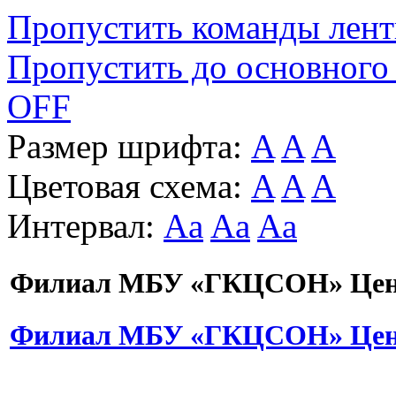
Пропустить команды лен
Пропустить до основного
OFF
Размер шрифта:
A
A
A
Цветовая схема:
A
A
A
Интервал:
Aa
Aa
Aa
Филиал МБУ «ГКЦСОН» Цент
Филиал МБУ «ГКЦСОН» Цент