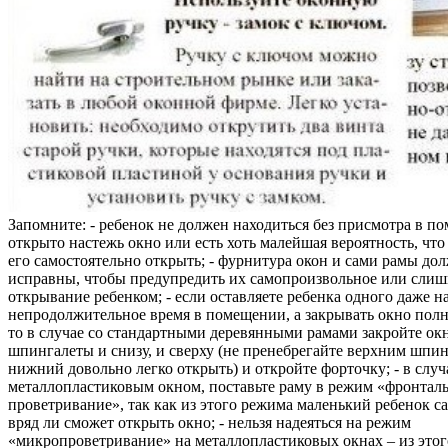
Запомните: - ребенок не должен находиться без присмотра в по
открыто настежь окно или есть хоть малейшая вероятность, чт
его самостоятельно открыть; - фурнитура окон и сами рамы до
исправны, чтобы предупредить их самопроизвольное или слиш
открывание ребенком; - если оставляете ребенка одного даже н
непродолжительное время в помещении, а закрывать окно полн
то в случае со стандартными деревянными рамами закройте ок
шпингалеты и снизу, и сверху (не пренебрегайте верхним шпин
нижний довольно легко открыть) и откройте форточку; - в случ
металлопластиковым окном, поставьте раму в режим «фронтал
проветривание», так как из этого режима маленький ребенок с
вряд ли сможет открыть окно; - нельзя надеяться на режим
«микропроветривание» на металлопластиковых окнах – из это