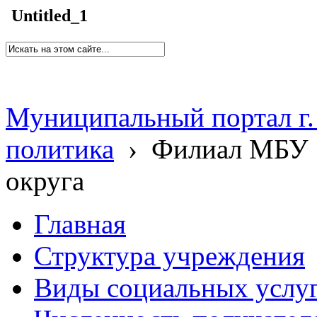
Untitled_1
Муниципальный портал г.
политика
›
Филиал МБУ 
округа
Главная
Структура учреждения
Виды социальных услу