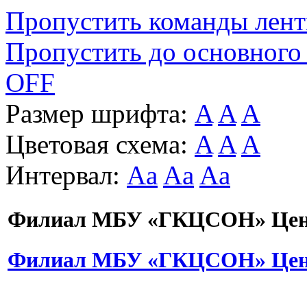
Пропустить команды лен
Пропустить до основного
OFF
Размер шрифта:
A
A
A
Цветовая схема:
A
A
A
Интервал:
Aa
Aa
Aa
Филиал МБУ «ГКЦСОН» Цент
Филиал МБУ «ГКЦСОН» Цент