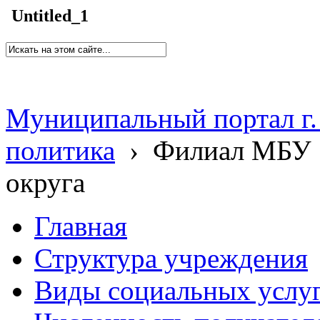
Untitled_1
Муниципальный портал г.
политика
›
Филиал МБУ 
округа
Главная
Структура учреждения
Виды социальных услу