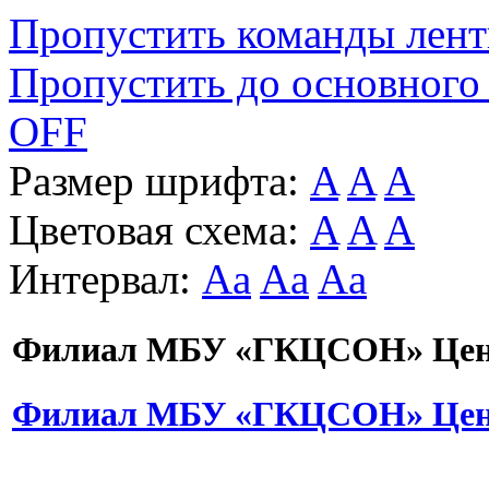
Пропустить команды лен
Пропустить до основного
OFF
Размер шрифта:
A
A
A
Цветовая схема:
A
A
A
Интервал:
Aa
Aa
Aa
Филиал МБУ «ГКЦСОН» Цент
Филиал МБУ «ГКЦСОН» Цент