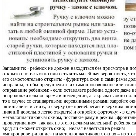
Запомните: - ребенок не должен находиться без присмотра в по
открыто настежь окно или есть хоть малейшая вероятность, чт
его самостоятельно открыть; - фурнитура окон и сами рамы до
исправны, чтобы предупредить их самопроизвольное или слиш
открывание ребенком; - если оставляете ребенка одного даже н
непродолжительное время в помещении, а закрывать окно полн
то в случае со стандартными деревянными рамами закройте ок
шпингалеты и снизу, и сверху (не пренебрегайте верхним шпин
нижний довольно легко открыть) и откройте форточку; - в случ
металлопластиковым окном, поставьте раму в режим «фронтал
проветривание», так как из этого режима маленький ребенок с
вряд ли сможет открыть окно; - нельзя надеяться на режим
«микропроветривание» на металлопластиковых окнах – из это