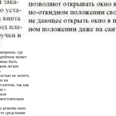
мещении, где
о ребенок может
лжны быть
ком легкое
а
остью не хотите,
но на
галетом, так как
ае с
ьное
амостоятельно
го режима окно
йте средствами