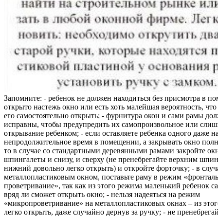
Запомните: - ребенок не должен находиться без присмотра в по
открыто настежь окно или есть хоть малейшая вероятность, чт
его самостоятельно открыть; - фурнитура окон и сами рамы до
исправны, чтобы предупредить их самопроизвольное или слиш
открывание ребенком; - если оставляете ребенка одного даже н
непродолжительное время в помещении, а закрывать окно полн
то в случае со стандартными деревянными рамами закройте ок
шпингалеты и снизу, и сверху (не пренебрегайте верхним шпин
нижний довольно легко открыть) и откройте форточку; - в случ
металлопластиковым окном, поставьте раму в режим «фронтал
проветривание», так как из этого режима маленький ребенок с
вряд ли сможет открыть окно; - нельзя надеяться на режим
«микропроветривание» на металлопластиковых окнах – из это
легко открыть, даже случайно дернув за ручку; - не пренебрега