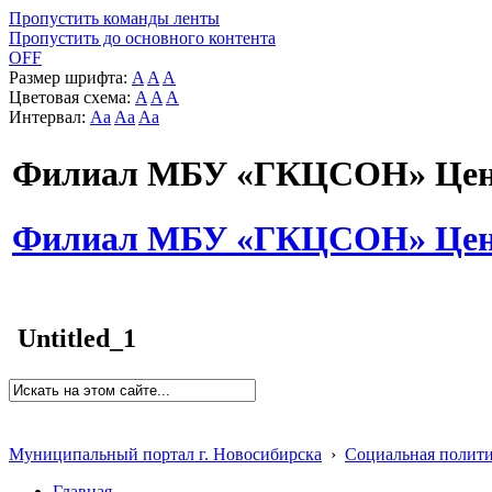
Пропустить команды ленты
Пропустить до основного контента
OFF
Размер шрифта:
A
A
A
Цветовая схема:
A
A
A
Интервал:
Aa
Aa
Aa
Филиал МБУ «ГКЦСОН» Цент
Филиал МБУ «ГКЦСОН» Цент
Untitled_1
Муниципальный портал г. Новосибирска
›
Социальная полит
Главная