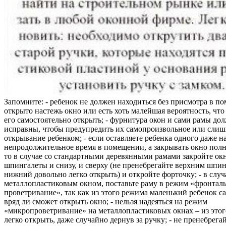
Запомните: - ребенок не должен находиться без присмотра в по
открыто настежь окно или есть хоть малейшая вероятность, чт
его самостоятельно открыть; - фурнитура окон и сами рамы до
исправны, чтобы предупредить их самопроизвольное или слиш
открывание ребенком; - если оставляете ребенка одного даже н
непродолжительное время в помещении, а закрывать окно полн
то в случае со стандартными деревянными рамами закройте ок
шпингалеты и снизу, и сверху (не пренебрегайте верхним шпин
нижний довольно легко открыть) и откройте форточку; - в случ
металлопластиковым окном, поставьте раму в режим «фронтал
проветривание», так как из этого режима маленький ребенок с
вряд ли сможет открыть окно; - нельзя надеяться на режим
«микропроветривание» на металлопластиковых окнах – из это
легко открыть, даже случайно дернув за ручку; - не пренебрега