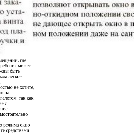
мещении, где
о ребенок может
лжны быть
ком легкое
а
остью не хотите,
но на
галетом, так как
ае с
ьное
амостоятельно
го режима окно
йте средствами