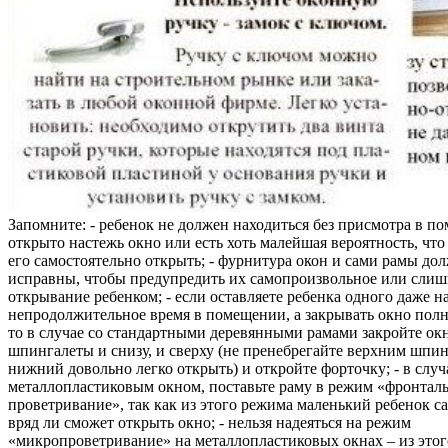
Запомните: - ребенок не должен находиться без присмотра в по
открыто настежь окно или есть хоть малейшая вероятность, чт
его самостоятельно открыть; - фурнитура окон и сами рамы до
исправны, чтобы предупредить их самопроизвольное или слиш
открывание ребенком; - если оставляете ребенка одного даже н
непродолжительное время в помещении, а закрывать окно полн
то в случае со стандартными деревянными рамами закройте ок
шпингалеты и снизу, и сверху (не пренебрегайте верхним шпин
нижний довольно легко открыть) и откройте форточку; - в случ
металлопластиковым окном, поставьте раму в режим «фронтал
проветривание», так как из этого режима маленький ребенок с
вряд ли сможет открыть окно; - нельзя надеяться на режим
«микропроветривание» на металлопластиковых окнах – из это