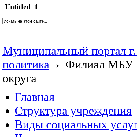
Untitled_1
Муниципальный портал г.
политика
›
Филиал МБУ 
округа
Главная
Структура учреждения
Виды социальных услу