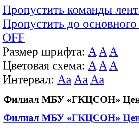
Пропустить команды лен
Пропустить до основного
OFF
Размер шрифта:
A
A
A
Цветовая схема:
A
A
A
Интервал:
Aa
Aa
Aa
Филиал МБУ «ГКЦСОН» Цент
Филиал МБУ «ГКЦСОН» Цент