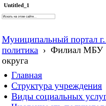
Untitled_1
Муниципальный портал г.
политика
›
Филиал МБУ 
округа
Главная
Структура учреждения
Виды социальных услу