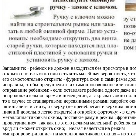
Запомните: - ребенок не должен находиться без присмотра в по
открыто настежь окно или есть хоть малейшая вероятность, чт
его самостоятельно открыть; - фурнитура окон и сами рамы до
исправны, чтобы предупредить их самопроизвольное или слиш
открывание ребенком; - если оставляете ребенка одного даже н
непродолжительное время в помещении, а закрывать окно полн
то в случае со стандартными деревянными рамами закройте ок
шпингалеты и снизу, и сверху (не пренебрегайте верхним шпин
нижний довольно легко открыть) и откройте форточку; - в случ
металлопластиковым окном, поставьте раму в режим «фронтал
проветривание», так как из этого режима маленький ребенок с
вряд ли сможет открыть окно; - нельзя надеяться на режим
«микропроветривание» на металлопластиковых окнах – из это