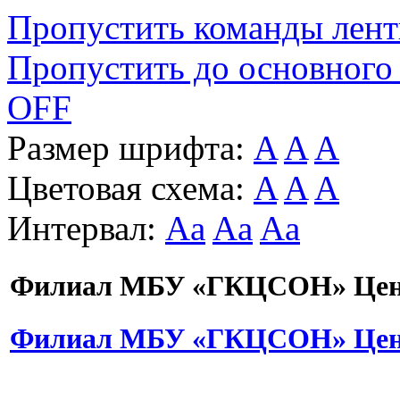
Пропустить команды лен
Пропустить до основного
OFF
Размер шрифта:
A
A
A
Цветовая схема:
A
A
A
Интервал:
Aa
Aa
Aa
Филиал МБУ «ГКЦСОН» Цент
Филиал МБУ «ГКЦСОН» Цент