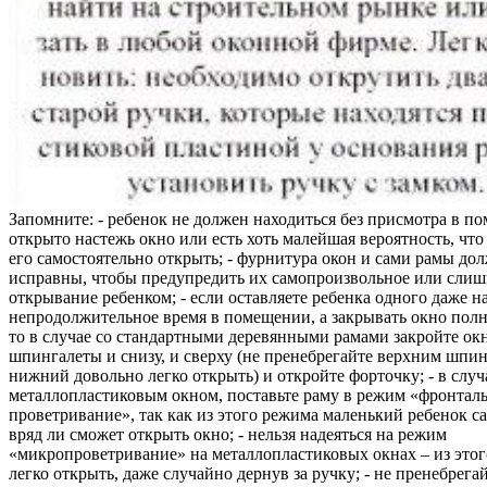
Запомните: - ребенок не должен находиться без присмотра в по
открыто настежь окно или есть хоть малейшая вероятность, чт
его самостоятельно открыть; - фурнитура окон и сами рамы до
исправны, чтобы предупредить их самопроизвольное или слиш
открывание ребенком; - если оставляете ребенка одного даже н
непродолжительное время в помещении, а закрывать окно полн
то в случае со стандартными деревянными рамами закройте ок
шпингалеты и снизу, и сверху (не пренебрегайте верхним шпин
нижний довольно легко открыть) и откройте форточку; - в случ
металлопластиковым окном, поставьте раму в режим «фронтал
проветривание», так как из этого режима маленький ребенок с
вряд ли сможет открыть окно; - нельзя надеяться на режим
«микропроветривание» на металлопластиковых окнах – из это
легко открыть, даже случайно дернув за ручку; - не пренебрега