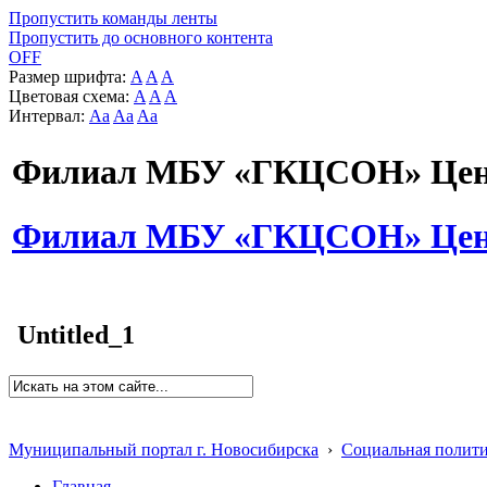
Пропустить команды ленты
Пропустить до основного контента
OFF
Размер шрифта:
A
A
A
Цветовая схема:
A
A
A
Интервал:
Aa
Aa
Aa
Филиал МБУ «ГКЦСОН» Цент
Филиал МБУ «ГКЦСОН» Цент
Untitled_1
Муниципальный портал г. Новосибирска
›
Социальная полит
Главная