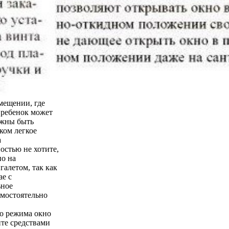
мещении, где
о ребенок может
лжны быть
ком легкое
а
остью не хотите,
но на
галетом, так как
ае с
ьное
амостоятельно
го режима окно
йте средствами