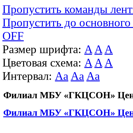
Пропустить команды лен
Пропустить до основного
OFF
Размер шрифта:
A
A
A
Цветовая схема:
A
A
A
Интервал:
Aa
Aa
Aa
Филиал МБУ «ГКЦСОН» Цент
Филиал МБУ «ГКЦСОН» Цент