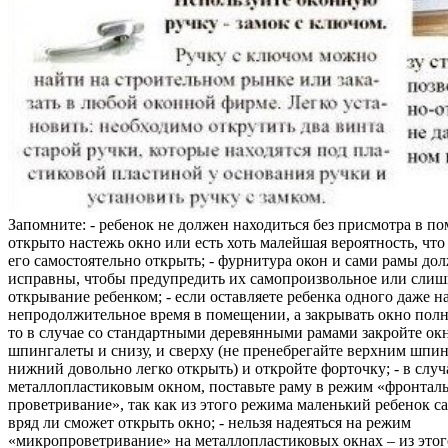
Запомните: - ребенок не должен находиться без присмотра в по
открыто настежь окно или есть хоть малейшая вероятность, чт
его самостоятельно открыть; - фурнитура окон и сами рамы до
исправны, чтобы предупредить их самопроизвольное или слиш
открывание ребенком; - если оставляете ребенка одного даже н
непродолжительное время в помещении, а закрывать окно полн
то в случае со стандартными деревянными рамами закройте ок
шпингалеты и снизу, и сверху (не пренебрегайте верхним шпин
нижний довольно легко открыть) и откройте форточку; - в случ
металлопластиковым окном, поставьте раму в режим «фронтал
проветривание», так как из этого режима маленький ребенок с
вряд ли сможет открыть окно; - нельзя надеяться на режим
«микропроветривание» на металлопластиковых окнах – из это