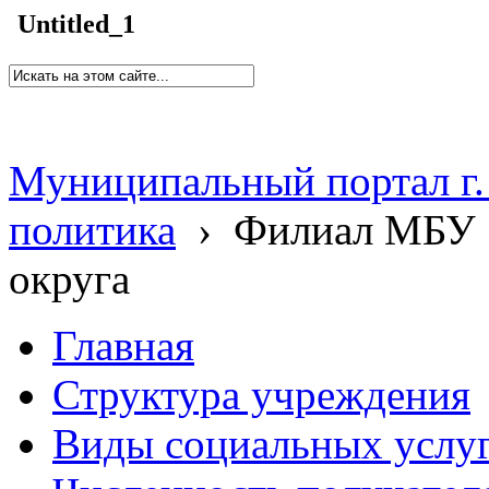
Untitled_1
Муниципальный портал г.
политика
›
Филиал МБУ 
округа
Главная
Структура учреждения
Виды социальных услу