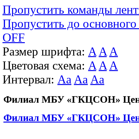
Пропустить команды лен
Пропустить до основного
OFF
Размер шрифта:
A
A
A
Цветовая схема:
A
A
A
Интервал:
Aa
Aa
Aa
Филиал МБУ «ГКЦСОН» Цент
Филиал МБУ «ГКЦСОН» Цент