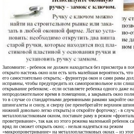
Запомните: - ребенок не должен находиться без присмотра в по
открыто настежь окно или есть хоть малейшая вероятность, чт
его самостоятельно открыть; - фурнитура окон и сами рамы до
исправны, чтобы предупредить их самопроизвольное или слиш
открывание ребенком; - если оставляете ребенка одного даже н
непродолжительное время в помещении, а закрывать окно полн
то в случае со стандартными деревянными рамами закройте ок
шпингалеты и снизу, и сверху (не пренебрегайте верхним шпин
нижний довольно легко открыть) и откройте форточку; - в случ
металлопластиковым окном, поставьте раму в режим «фронтал
проветривание», так как из этого режима маленький ребенок с
вряд ли сможет открыть окно; - нельзя надеяться на режим
«микропроветривание» на металлопластиковых окнах – из это