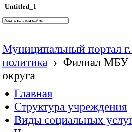
Untitled_1
Муниципальный портал г.
политика
›
Филиал МБУ 
округа
Главная
Структура учреждения
Виды социальных услу